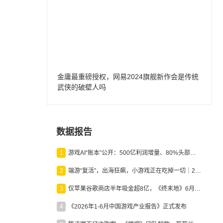
金庸最重磅授权，网易2024旗舰新作会是传统
武侠的破壁人吗
数据报告
1
游戏AI“账本”公开：500亿利润增量、80%头部入局，谁在闷声发财？
2
端游“复活”，出海狂飙，小游戏正在吃掉一切｜2026上半年产业报告
3
仅苹果谷歌商店半年吸金超8亿，《终末地》6月份收入显著回暖
4
《2026年1-6月中国游戏产业报告》正式发布