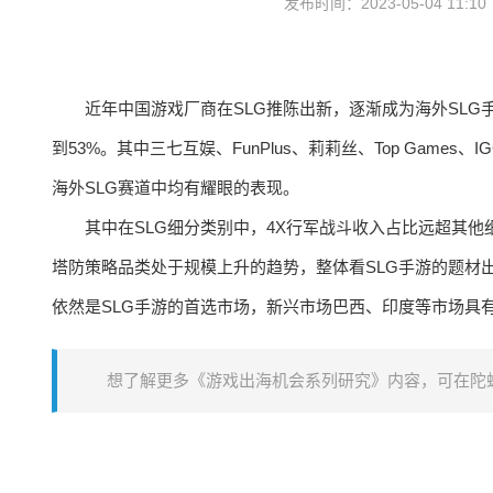
发布时间：2023-05-04 11:1
近年中国游戏厂商在SLG推陈出新，逐渐成为海外SLG
到53%。其中三七互娱、FunPlus、莉莉丝、Top Games、I
海外SLG赛道中均有耀眼的表现。
其中在SLG细分类别中，4X行军战斗收入占比远超其他
塔防策略品类处于规模上升的趋势，整体看SLG手游的题材
依然是SLG手游的首选市场，新兴市场巴西、印度等市场具
想了解更多《游戏出海机会系列研究》内容，可在陀螺