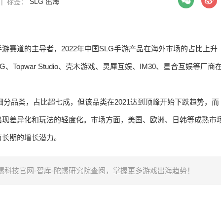
0 | 标签：
SLG
出海
手游赛道的主导者，2022年中国SLG手游产品在海外市场的占比上升
GG、Topwar Studio、壳木游戏、灵犀互娱、IM30、星合互娱等厂商
细分品类，占比超七成，但该品类在2021达到顶峰开始下跌趋势，而
出现差异化和玩法的轻度化。市场方面，美国、欧洲、日韩等成熟市
有长期的增长潜力。
科技官网-智库-陀螺研究院查阅，掌握更多游戏出海趋势！