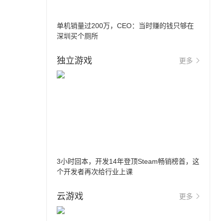
单机销量过200万，CEO：当时赚的钱只够在
深圳买个厕所
独立游戏
更多
3小时回本，开发14年登顶Steam畅销榜首，这
个开发者再次给行业上课
云游戏
更多