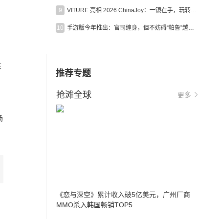
9
VITURE 亮相 2026 ChinaJoy：一镜在手，玩转全场！
10
手游版今年推出：官司缠身，但不妨碍“帕鲁”越来越火
在
推荐专题
抢滩全球
更多
场
《恋与深空》累计收入破5亿美元，广州厂商
MMO杀入韩国畅销TOP5