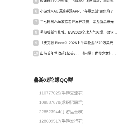
5
腾讯曝百亿收购案，《辉烬》团队解散，莉莉丝新作曝光｜陀螺周报
6
小游戏MAU逼近手游APP，“存量之战”更焦灼了
7
三七网易Avia放假看世界杯决赛，紫龙新品曝光，米哈游新作上线 | 陀螺周报
8
暑期档新作扎堆，BW2026全球人气火爆，微软XBOX大裁员|陀螺周报
9
《皮克敏 Bloom》2026上半年吸金3570万美元，中国台湾成最大市场
10
出海首年营收超1亿美元，《闪耀！优俊少女》美国市场占比达七成
游戏陀螺QQ群
110777025(手游交流群)
108587679(求职招聘群)
228523944(手游运营群)
128609517(手游发行群)