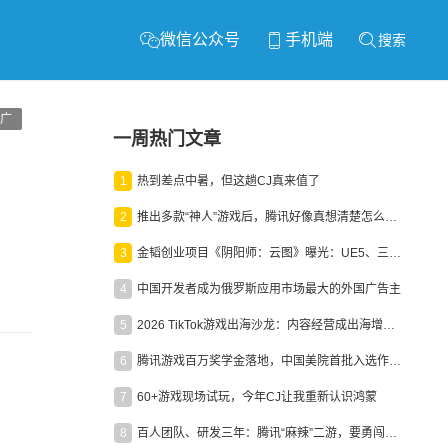
微信公众号
手机端
搜索
广
一周热门文章
1
热到差点中暑，但这趟CJ真来值了
2
推出多款“神人”游戏后，腾讯好像真想清楚怎么做二次元了
3
金韬创业项目《阴阳师：云图》曝光：UE5、三端互通、ARPG
4
中国开发者成为俄罗斯应用市场最大的外国广告主
5
2026 TikTok游戏出海沙龙：内容经营成出海增长新引擎
6
腾讯游戏百万奖学金落地，中国美院首批入选作品获业内关注
7
60+游戏现场试玩，今年CJ让我重新认识鸿蒙
8
百人团队、研发三年：腾讯“麻辣”二游，要勇闯男性恋爱市场