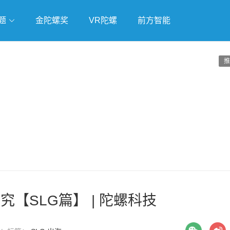
题
金陀螺奖
VR陀螺
前方智能
戏
独立游戏
云游戏
推
【SLG篇】 | 陀螺科技