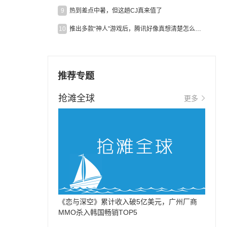
9
热到差点中暑，但这趟CJ真来值了
10
推出多款“神人”游戏后，腾讯好像真想清楚怎么做二次元了
推荐专题
抢滩全球
更多
《恋与深空》累计收入破5亿美元，广州厂商
MMO杀入韩国畅销TOP5