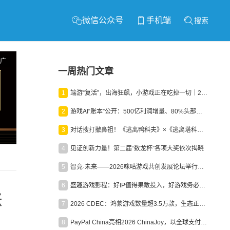
微信公众号
手机端
搜索
广
一周热门文章
1
端游“复活”，出海狂飙，小游戏正在吃掉一切｜2026上半年产业报告
2
游戏AI“账本”公开：500亿利润增量、80%头部入局，谁在闷声发财？
3
对话搜打撤鼻祖！《逃离鸭科夫》×《逃离塔科夫》官方线下沙龙落幕
4
见证创新力量！第二届“数龙杯”各项大奖依次揭晓
5
智竞·未来——2026咪咕游戏共创发展论坛举行：聚力精品内容、AI创作与电竞生态，共建高品质益智健康游戏社区
6
盛趣游戏彭程：好IP值得果敢投入，好游戏务必长效经营
涨
7
2026 CDEC：鸿蒙游戏数量超3.5万款，生态正循环加速产业高质量发展
8
PayPal China亮相2026 ChinaJoy，以全球支付能力助力中国游戏企业深化全球运营