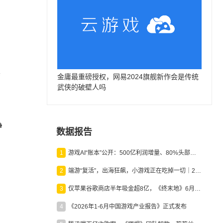
其
金庸最重磅授权，网易2024旗舰新作会是传统
武侠的破壁人吗
净
数据报告
1
游戏AI“账本”公开：500亿利润增量、80%头部入局，谁在闷声发财？
2
端游“复活”，出海狂飙，小游戏正在吃掉一切｜2026上半年产业报告
3
仅苹果谷歌商店半年吸金超8亿，《终末地》6月份收入显著回暖
4
《2026年1-6月中国游戏产业报告》正式发布