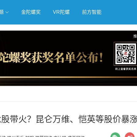
题
金陀螺奖
VR陀螺
前方智能
戏
独立游戏
云游戏
推
概念股带火？昆仑万维、恺英等股价暴