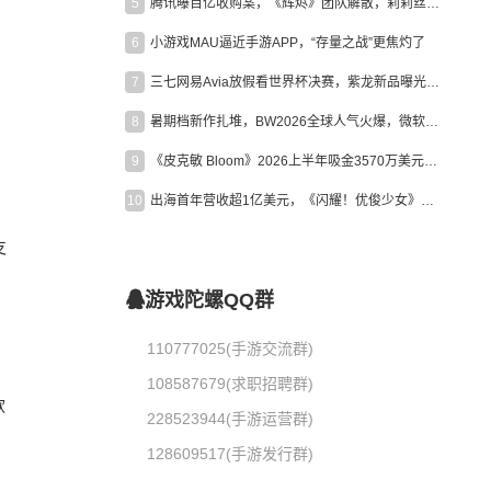
5
腾讯曝百亿收购案，《辉烬》团队解散，莉莉丝新作曝光｜陀螺周报
6
小游戏MAU逼近手游APP，“存量之战”更焦灼了
7
三七网易Avia放假看世界杯决赛，紫龙新品曝光，米哈游新作上线 | 陀螺周报
8
暑期档新作扎堆，BW2026全球人气火爆，微软XBOX大裁员|陀螺周报
9
《皮克敏 Bloom》2026上半年吸金3570万美元，中国台湾成最大市场
10
出海首年营收超1亿美元，《闪耀！优俊少女》美国市场占比达七成
支
游戏陀螺QQ群
110777025(手游交流群)
108587679(求职招聘群)
款
228523944(手游运营群)
128609517(手游发行群)