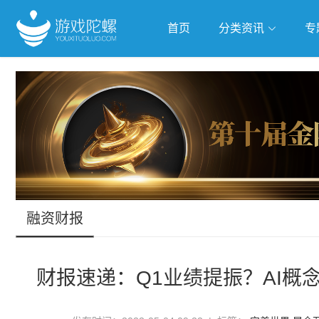
首页
分类资讯
专
抢滩全球
人工智能
武侠游
跨界Talk
融资财报
财报速递：Q1业绩提振？AI