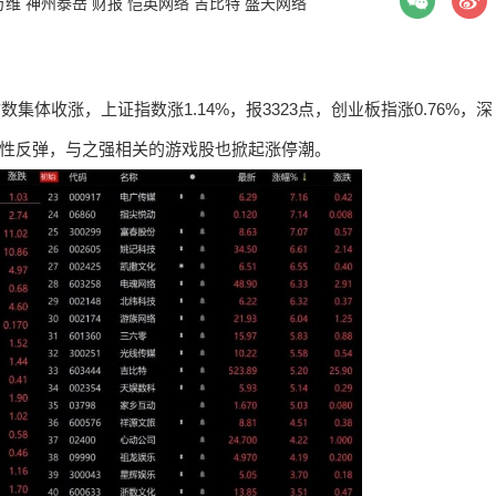
万维
神州泰岳
财报
恺英网络
吉比特
盛天网络
集体收涨，上证指数涨1.14%，报3323点，创业板指涨0.76%，深
报复性反弹，与之强相关的游戏股也掀起涨停潮。