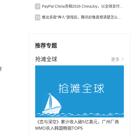
9
PayPal China亮相2026 ChinaJoy，以全球支付能力助力中国游戏企业深化全球运营
10
推出多款“神人”游戏后，腾讯好像真想清楚怎么做二次元了
推荐专题
抢滩全球
更多
开
，
《恋与深空》累计收入破5亿美元，广州厂商
MMO杀入韩国畅销TOP5