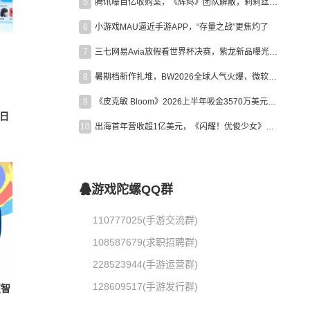
5
腾讯曝百亿收购案，《辉烬》团队解散，莉莉丝新作曝光｜陀螺周报
6
小游戏MAU逼近手游APP，“存量之战”更焦灼了
7
三七网易Avia放假看世界杯决赛，紫龙新品曝光，米哈游新作上线 | 陀螺周报
8
暑期档新作扎堆，BW2026全球人气火爆，微软XBOX大裁员|陀螺周报
9
《皮克敏 Bloom》2026上半年吸金3570万美元，中国台湾成最大市场
日
10
出海首年营收超1亿美元，《闪耀！优俊少女》美国市场占比达七成
游戏陀螺QQ群
110777025(手游交流群)
108587679(求职招聘群)
228523944(手游运营群)
128609517(手游发行群)
照智