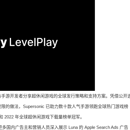
将于展会上与手游开发者分享超休闲游戏的全球发行策略和支持方案。凭借公开
做法，Supersonic 已助力数十款人气手游领跑全球热门游戏榜
21 年和 2022 年全球超休闲游戏下载量榜单冠军。
国内广告主和营销人员深入展示 Luna 的 Apple Search Ads 广告