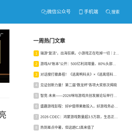
微信公众号
手机端
搜索
广
一周热门文章
1
端游“复活”，出海狂飙，小游戏正在吃掉一切｜2026上半年产业报告
2
游戏AI“账本”公开：500亿利润增量、80%头部入局，谁在闷声发财？
3
对话搜打撤鼻祖！《逃离鸭科夫》×《逃离塔科夫》官方线下沙龙落幕
4
见证创新力量！第二届“数龙杯”各项大奖依次揭晓
5
智竞·未来——2026咪咕游戏共创发展论坛举行：聚力精品内容、AI创作与电竞生态，共建高品质益智健康游戏社区
6
盛趣游戏彭程：好IP值得果敢投入，好游戏务必长效经营
案亮
7
2026 CDEC：鸿蒙游戏数量超3.5万款，生态正循环加速产业高质量发展
8
热到差点中暑，但这趟CJ真来值了