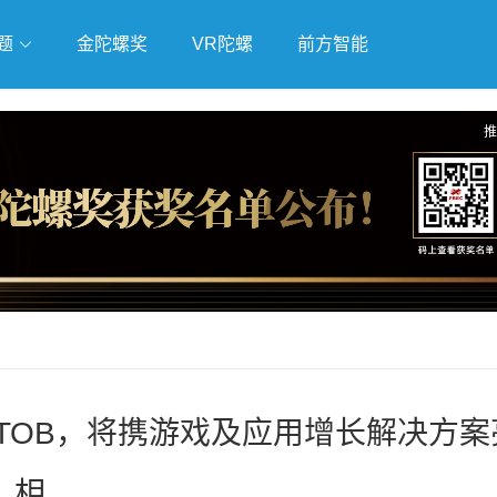
题
金陀螺奖
VR陀螺
前方智能
戏
独立游戏
云游戏
推
aJoy BTOB，将携游戏及应用增长解决方
相