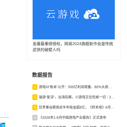
金庸最重磅授权，网易2024旗舰新作会是传统
武侠的破壁人吗
数据报告
1
游戏AI“账本”公开：500亿利润增量、80%头部入局，谁在闷声发财？
2
端游“复活”，出海狂飙，小游戏正在吃掉一切｜2026上半年产业报告
3
仅苹果谷歌商店半年吸金超8亿，《终末地》6月份收入显著回暖
4
《2026年1-6月中国游戏产业报告》正式发布