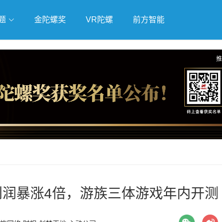
题
金陀螺奖
VR陀螺
前方智能
戏
独立游戏
云游戏
推
润暴涨4倍，游族三体游戏年内开测