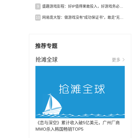
9
盛趣游戏彭程：好IP值得果敢投入，好游戏务必长效经营
10
网易庞大智：做游戏没有"成功保证书"，敢走"无人区"才是真原创
推荐专题
中
抢滩全球
更多
《恋与深空》累计收入破5亿美元，广州厂商
MMO杀入韩国畅销TOP5