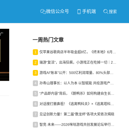
微信公众号
手机端
搜索
广
一周热门文章
1
仅苹果谷歌商店半年吸金超8亿，《终末地》6月份收入显著回暖
2
端游“复活”，出海狂飙，小游戏正在吃掉一切｜2026上半年产业报告
3
游戏AI“账本”公开：500亿利润增量、80%头部入局，谁在闷声发财？
4
孙寿山理事长：以人为本 以智赋能 共绘游戏产业高质量发展新图景
5
“产品即内容”背后，《鹅鸭杀》如何构建自生长生态？
6
对话搜打撤鼻祖！《逃离鸭科夫》×《逃离塔科夫》官方线下沙龙落幕
7
见证创新力量！第二届“数龙杯”各项大奖依次揭晓
8
智竞·未来——2026咪咕游戏共创发展论坛举行：聚力精品内容、AI创作与电竞生态，共建高品质益智健康游戏社区