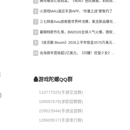
5
腾讯曝百亿收购案，《辉烬》团队解散，莉莉丝新作曝光｜陀螺周报
6
小游戏MAU逼近手游APP，“存量之战”更焦灼了
7
三七网易Avia放假看世界杯决赛，紫龙新品曝光，米哈游新作上线 | 陀螺周报
8
暑期档新作扎堆，BW2026全球人气火爆，微软XBOX大裁员|陀螺周报
9
《皮克敏 Bloom》2026上半年吸金3570万美元，中国台湾成最大市场
10
出海首年营收超1亿美元，《闪耀！优俊少女》美国市场占比达七成
素
游戏陀螺QQ群
110777025(手游交流群)
们
108587679(求职招聘群)
228523944(手游运营群)
128609517(手游发行群)