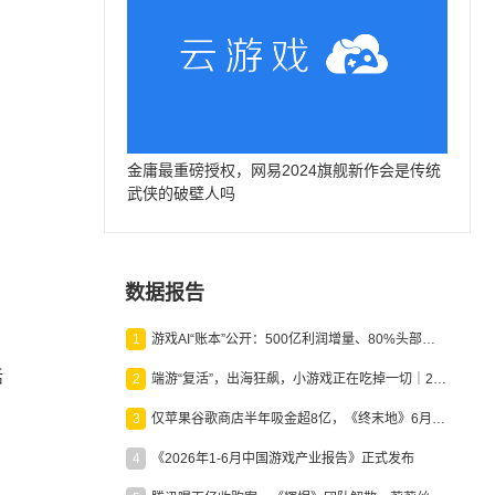
金庸最重磅授权，网易2024旗舰新作会是传统
武侠的破壁人吗
数据报告
1
游戏AI“账本”公开：500亿利润增量、80%头部入局，谁在闷声发财？
活
2
端游“复活”，出海狂飙，小游戏正在吃掉一切｜2026上半年产业报告
3
仅苹果谷歌商店半年吸金超8亿，《终末地》6月份收入显著回暖
4
《2026年1-6月中国游戏产业报告》正式发布