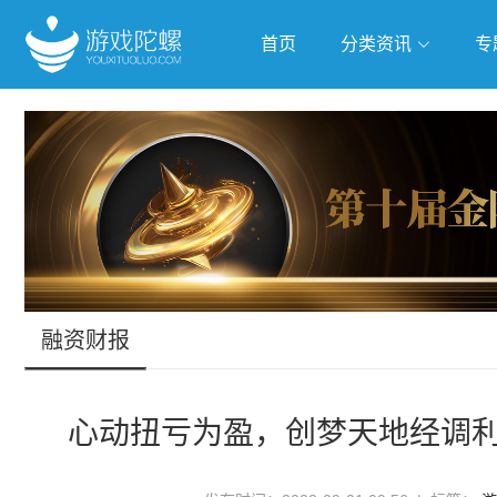
首页
分类资讯
专
抢滩全球
人工智能
武侠游
跨界Talk
融资财报
心动扭亏为盈，创梦天地经调利