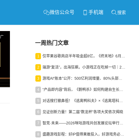
微信公众号
手机端
搜索
广
一周热门文章
1
仅苹果谷歌商店半年吸金超8亿，《终末地》6月份收入显著回暖
2
端游“复活”，出海狂飙，小游戏正在吃掉一切｜2026上半年产业报告
3
游戏AI“账本”公开：500亿利润增量、80%头部入局，谁在闷声发财？
4
“产品即内容”背后，《鹅鸭杀》如何构建自生长生态？
5
对话搜打撤鼻祖！《逃离鸭科夫》×《逃离塔科夫》官方线下沙龙落幕
6
见证创新力量！第二届“数龙杯”各项大奖依次揭晓
7
智竞·未来——2026咪咕游戏共创发展论坛举行：聚力精品内容、AI创作与电竞生态，共建高品质益智健康游戏社区
8
盛趣游戏彭程：好IP值得果敢投入，好游戏务必长效经营