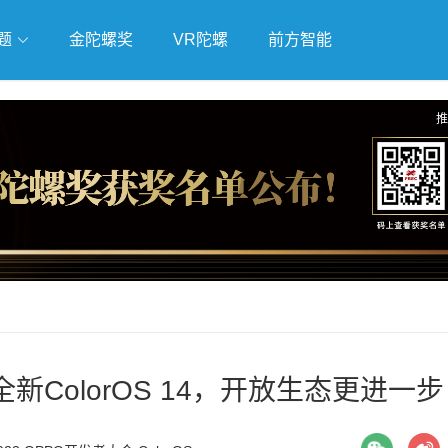
题
金陀螺奖
VR陀螺
前方智能
戏
独立游戏
云游戏
推
全新ColorOS 14，开放生态更进一步