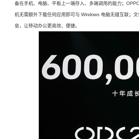
备在手机、电脑、平板上一端存入、多端调用的能力；OPPO与微软达成
机无需额外下载任何应用即可与 Windows 电脑无缝互联；文
垒，让移动办公更高效、便捷。