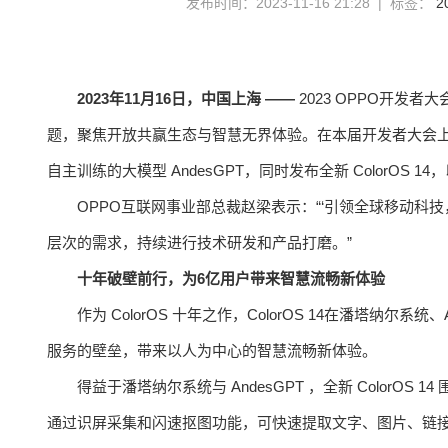
发布时间：2023-11-16 21:28 | 标签：
2
2023
年
11
月
16
日，中国
上海
——
2023 OPPO开发
题，聚焦开放共赢生态与智慧无界体验。在本届开发者大会上
自主训练的大模型 AndesGPT，同时发布全新 ColorOS
OPPO互联网事业部总裁赵梁表示：“‘引领全球移动科技
层次的需求，持续进行技术研发和产品打磨。”
十年破壁前行，为
6
亿用户带来智慧流畅新体验
作为 ColorOS 十年之作，ColorOS 14在潘塔纳尔系
服务的壁垒，带来以人为中心的智慧流畅新体验。
得益于潘塔纳尔系统与 AndesGPT ，全新 Color
通过识屏采集和闪速抠图功能，可快速提取文字、图片、链