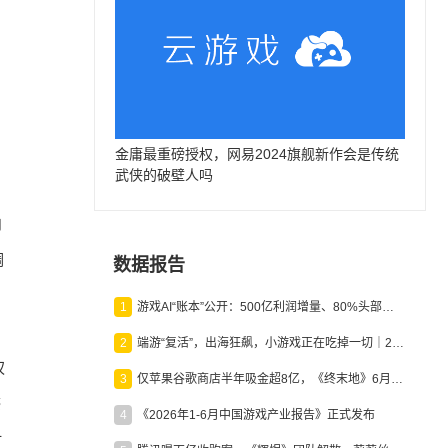
金庸最重磅授权，网易2024旗舰新作会是传统
武侠的破壁人吗
内
调
数据报告
1
游戏AI“账本”公开：500亿利润增量、80%头部入局，谁在闷声发财？
2
端游“复活”，出海狂飙，小游戏正在吃掉一切｜2026上半年产业报告
权
3
仅苹果谷歌商店半年吸金超8亿，《终末地》6月份收入显著回暖
感
4
《2026年1-6月中国游戏产业报告》正式发布
时