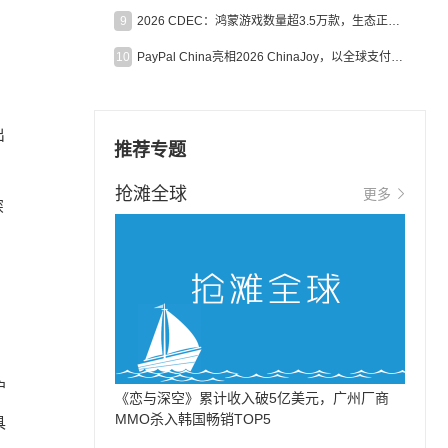
9
2026 CDEC：鸿蒙游戏数量超3.5万款，生态正循环加速产业高质量发展
10
PayPal China亮相2026 ChinaJoy，以全球支付能力助力中国游戏企业深化全球运营
出
推荐专题
抢滩全球
更多
深
户
《恋与深空》累计收入破5亿美元，广州厂商
MMO杀入韩国畅销TOP5
具