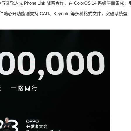
 Phone Link 战略合作，在 ColorOS 14 系统层面集成，
件随心开功能则支持 CAD、Keynote 等多种格式文件，突破系统壁