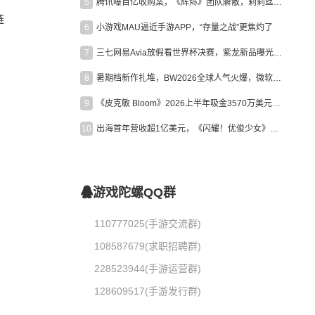
5
腾讯曝百亿收购案，《辉烬》团队解散，莉莉丝新作曝光｜陀螺周报
链
6
小游戏MAU逼近手游APP，“存量之战”更焦灼了
7
三七网易Avia放假看世界杯决赛，紫龙新品曝光，米哈游新作上线 | 陀螺周报
8
暑期档新作扎堆，BW2026全球人气火爆，微软XBOX大裁员|陀螺周报
9
《皮克敏 Bloom》2026上半年吸金3570万美元，中国台湾成最大市场
10
出海首年营收超1亿美元，《闪耀！优俊少女》美国市场占比达七成
游戏陀螺QQ群
110777025(手游交流群)
108587679(求职招聘群)
228523944(手游运营群)
128609517(手游发行群)