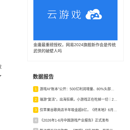
金庸最重磅授权，网易2024旗舰新作会是传统
武侠的破壁人吗
发
数据报告
了
。
1
游戏AI“账本”公开：500亿利润增量、80%头部入局，谁在闷声发财？
2
端游“复活”，出海狂飙，小游戏正在吃掉一切｜2026上半年产业报告
3
仅苹果谷歌商店半年吸金超8亿，《终末地》6月份收入显著回暖
4
《2026年1-6月中国游戏产业报告》正式发布