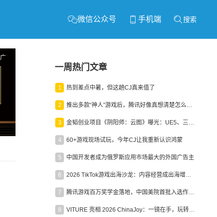
微信公众号
手机端
搜索
广
一周热门文章
1
热到差点中暑，但这趟CJ真来值了
2
推出多款“神人”游戏后，腾讯好像真想清楚怎么做二次元了
3
金韬创业项目《阴阳师：云图》曝光：UE5、三端互通、ARPG
4
60+游戏现场试玩，今年CJ让我重新认识鸿蒙
5
中国开发者成为俄罗斯应用市场最大的外国广告主
6
2026 TikTok游戏出海沙龙：内容经营成出海增长新引擎
7
腾讯游戏百万奖学金落地，中国美院首批入选作品获业内关注
8
VITURE 亮相 2026 ChinaJoy：一镜在手，玩转全场！