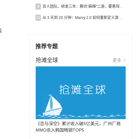
9
百人团队、研发三年：腾讯“麻辣”二游，要勇闯男性恋爱市场
10
从 3 天到 20 分钟：Marvy 2.0 如何重新定义游戏出海营销效率？
极
推荐专题
抢滩全球
更多
《恋与深空》累计收入破5亿美元，广州厂商
MMO杀入韩国畅销TOP5