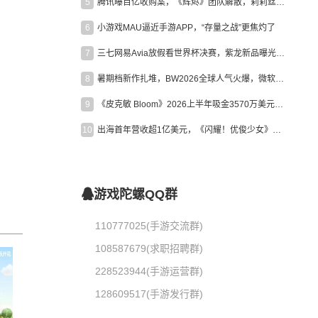
5
腾讯曝百亿收购案，《辉烬》团队解散，莉莉丝新作曝光｜陀螺周报
6
小游戏MAU逼近手游APP，“存量之战”更焦灼了
7
三七网易Avia放假看世界杯决赛，紫龙新品曝光，米哈游新作上线 | 陀螺周报
8
暑期档新作扎堆，BW2026全球人气火爆，微软XBOX大裁员|陀螺周报
9
《皮克敏 Bloom》2026上半年吸金3570万美元，中国台湾成最大市场
10
出海首年营收超1亿美元，《闪耀！优俊少女》美国市场占比达七成
游戏陀螺QQ群
110777025(手游交流群)
108587679(求职招聘群)
228523944(手游运营群)
128609517(手游发行群)