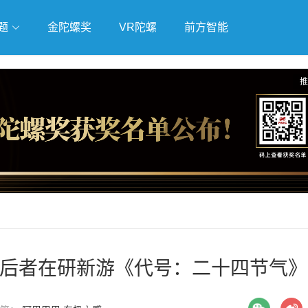
题
金陀螺奖
VR陀螺
前方智能
戏
独立游戏
云游戏
推
后者在研新游《代号：二十四节气》