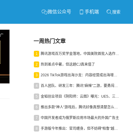
微信公众号
手机端
搜索
广
一周热门文章
1
腾讯游戏百万奖学金落地，中国美院首批入选作品获业内关注
2
热到差点中暑，但这趟CJ真来值了
3
2026 TikTok游戏出海沙龙：内容经营成出海增长新引擎
4
百人团队、研发三年：腾讯“麻辣”二游，要勇闯男性恋爱市场
5
金韬创业项目《阴阳师：云图》曝光：UE5、三端互通、ARPG
6
推出多款“神人”游戏后，腾讯好像真想清楚怎么做二次元了
7
中国开发者成为俄罗斯应用市场最大的外国广告主
8
手游版今年推出：官司缠身，但不妨碍“帕鲁”越来越火