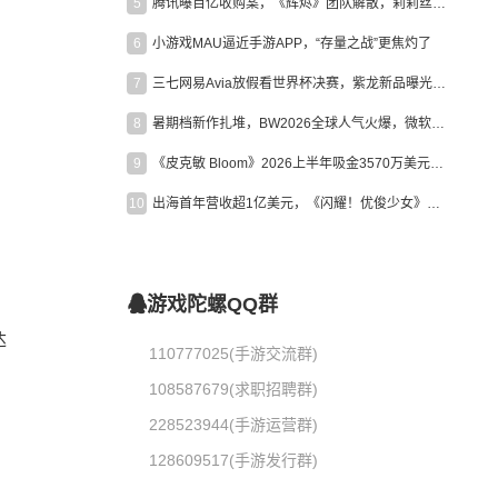
5
腾讯曝百亿收购案，《辉烬》团队解散，莉莉丝新作曝光｜陀螺周报
6
小游戏MAU逼近手游APP，“存量之战”更焦灼了
7
三七网易Avia放假看世界杯决赛，紫龙新品曝光，米哈游新作上线 | 陀螺周报
8
暑期档新作扎堆，BW2026全球人气火爆，微软XBOX大裁员|陀螺周报
9
《皮克敏 Bloom》2026上半年吸金3570万美元，中国台湾成最大市场
10
出海首年营收超1亿美元，《闪耀！优俊少女》美国市场占比达七成
游戏陀螺QQ群
达
110777025(手游交流群)
108587679(求职招聘群)
228523944(手游运营群)
128609517(手游发行群)