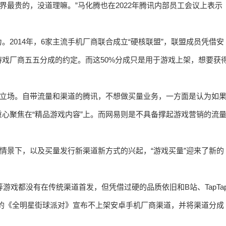
世界最贵的，没道理嘛。”马化腾也在2022年腾讯内部员工会议上表示
2014年，6家主流手机厂商联合成立“硬核联盟”，联盟成员凭借安
戏厂商五五分成的约定。而这50%分成只是用于游戏上架，想要获
的立场。自带流量和渠道的腾讯，不想做买量业务，一方面是认为如
心聚焦在“精品游戏内容”上。而网易则是不具备撑起游戏营销的流
的情景下，以及买量发行新渠道新方式的兴起，“游戏买量”迎来了新的
游戏都没有在传统渠道首发，但凭借过硬的品质依旧和B站、TapTa
旗下的《全明星街球派对》宣布不上架安卓手机厂商渠道，并将渠道分成