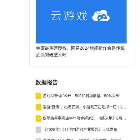
金庸最重磅授权，网易2024旗舰新作会是传统
武侠的破壁人吗
数据报告
1
游戏AI“账本”公开：500亿利润增量、80%头部入局，谁在闷声发财？
2
端游“复活”，出海狂飙，小游戏正在吃掉一切｜2026上半年产业报告
3
仅苹果谷歌商店半年吸金超8亿，《终末地》6月份收入显著回暖
4
《2026年1-6月中国游戏产业报告》正式发布