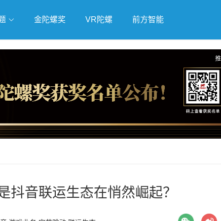
题
金陀螺奖
VR陀螺
前方智能
戏
独立游戏
云游戏
推
后是抖音联运生态在悄然崛起？