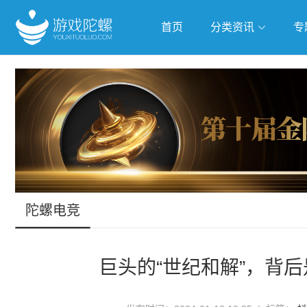
首页
分类资讯
专
抢滩全球
人工智能
武侠游
跨界Talk
陀螺电竞
巨头的“世纪和解”，背