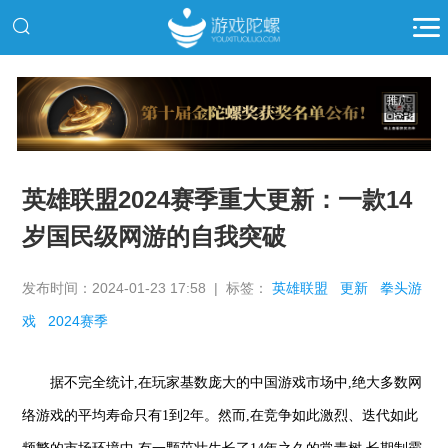
推广
英雄联盟2024赛季重大更新：一款14
岁国民级网游的自我突破
发布时间：2024-01-23 17:58 | 标签：
英雄联盟
更新
拳头游
戏
2024赛季
据不完全统计,在玩家基数庞大的中国游戏市场中,绝大多数网
络游戏的平均寿命只有1到2年。然而,在竞争如此激烈、迭代如此