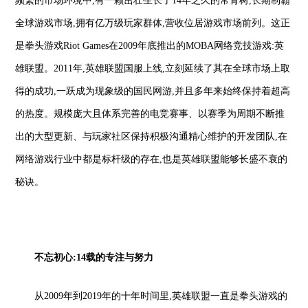
频繁的市场环境中,有一颗茁壮生长了14年之久的常青树,长期制霸
全球游戏市场,拥有亿万级玩家群体,营收位居游戏市场前列。这正
是拳头游戏Riot Games在2009年底推出的MOBA网络竞技游戏:英
雄联盟。2011年,英雄联盟国服上线,立刻延续了其在全球市场上取
得的成功,一跃成为现象级的国民网游,并且多年来始终保持着超高
的热度。规模庞大且体系完善的电竞赛事、以赛季为周期不断推
出的大型更新、与玩家社区保持积极沟通精心维护的开发团队,在
网络游戏行业中都是标杆级的存在,也是英雄联盟能够长盛不衰的
秘诀。
不忘初心:
14
载的专注与努力
从2009年到2019年的十年时间里,英雄联盟一直是拳头游戏的