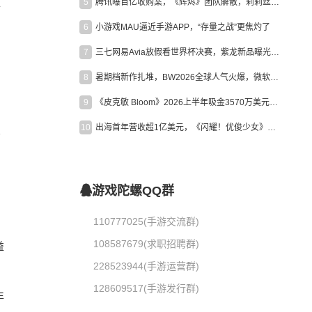
5
腾讯曝百亿收购案，《辉烬》团队解散，莉莉丝新作曝光｜陀螺周报
扩
6
小游戏MAU逼近手游APP，“存量之战”更焦灼了
7
三七网易Avia放假看世界杯决赛，紫龙新品曝光，米哈游新作上线 | 陀螺周报
8
暑期档新作扎堆，BW2026全球人气火爆，微软XBOX大裁员|陀螺周报
9
《皮克敏 Bloom》2026上半年吸金3570万美元，中国台湾成最大市场
10
出海首年营收超1亿美元，《闪耀！优俊少女》美国市场占比达七成
告
游戏陀螺QQ群
110777025(手游交流群)
108587679(求职招聘群)
益
228523944(手游运营群)
128609517(手游发行群)
年