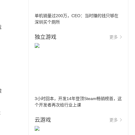
单机销量过200万，CEO：当时赚的钱只够在
深圳买个厕所
戏
独立游戏
更多
茬
3小时回本，开发14年登顶Steam畅销榜首，这
，
个开发者再次给行业上课
性
云游戏
更多