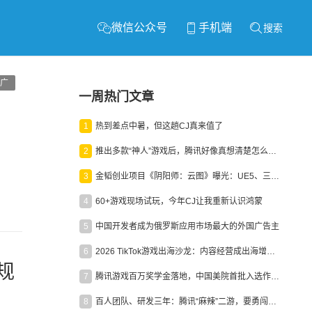
微信公众号
手机端
搜索
广
一周热门文章
1
热到差点中暑，但这趟CJ真来值了
2
推出多款“神人”游戏后，腾讯好像真想清楚怎么做二次元了
3
金韬创业项目《阴阳师：云图》曝光：UE5、三端互通、ARPG
4
60+游戏现场试玩，今年CJ让我重新认识鸿蒙
5
中国开发者成为俄罗斯应用市场最大的外国广告主
6
2026 TikTok游戏出海沙龙：内容经营成出海增长新引擎
规
7
腾讯游戏百万奖学金落地，中国美院首批入选作品获业内关注
8
百人团队、研发三年：腾讯“麻辣”二游，要勇闯男性恋爱市场