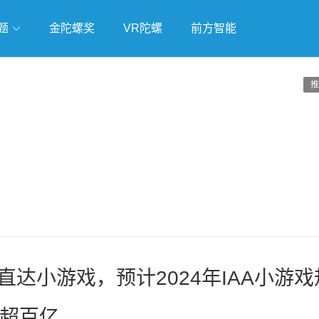
题
金陀螺奖
VR陀螺
前方智能
戏
独立游戏
云游戏
推
直达小游戏，预计2024年IAA小游戏
超百亿