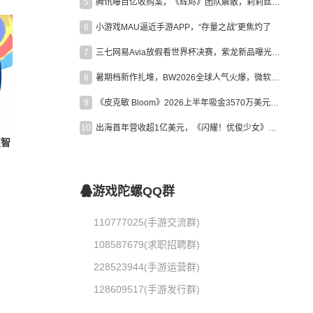
5
腾讯曝百亿收购案，《辉烬》团队解散，莉莉丝新作曝光｜陀螺周报
6
小游戏MAU逼近手游APP，“存量之战”更焦灼了
7
三七网易Avia放假看世界杯决赛，紫龙新品曝光，米哈游新作上线 | 陀螺周报
8
暑期档新作扎堆，BW2026全球人气火爆，微软XBOX大裁员|陀螺周报
9
《皮克敏 Bloom》2026上半年吸金3570万美元，中国台湾成最大市场
10
出海首年营收超1亿美元，《闪耀！优俊少女》美国市场占比达七成
照智
游戏陀螺QQ群
110777025(手游交流群)
108587679(求职招聘群)
228523944(手游运营群)
128609517(手游发行群)