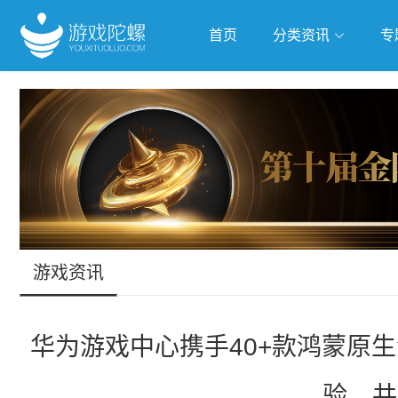
首页
分类资讯
专
抢滩全球
人工智能
武侠游
跨界Talk
游戏资讯
华为游戏中心携手40+款鸿蒙原生游戏
验，共