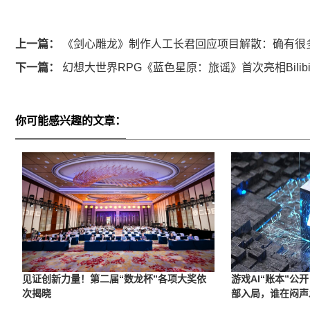
上一篇：
《剑心雕龙》制作人工长君回应项目解散：确有很
下一篇：
幻想大世界RPG《蓝色星原：旅谣》首次亮相Bilibili W
你可能感兴趣的文章：
见证创新力量！第二届“数龙杯”各项大奖依
游戏AI“账本”公
次揭晓
部入局，谁在闷声