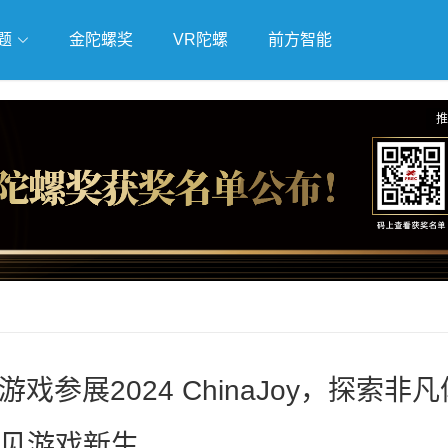
题
金陀螺奖
VR陀螺
前方智能
戏
独立游戏
云游戏
推
参展2024 ChinaJoy，探索非凡
见游戏新生