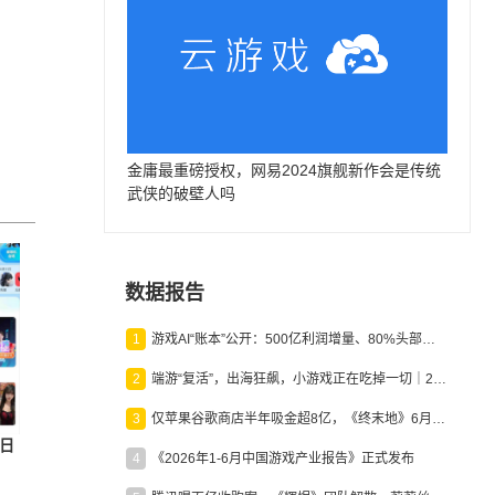
金庸最重磅授权，网易2024旗舰新作会是传统
武侠的破壁人吗
数据报告
1
游戏AI“账本”公开：500亿利润增量、80%头部入局，谁在闷声发财？
2
端游“复活”，出海狂飙，小游戏正在吃掉一切｜2026上半年产业报告
3
仅苹果谷歌商店半年吸金超8亿，《终末地》6月份收入显著回暖
日
4
《2026年1-6月中国游戏产业报告》正式发布