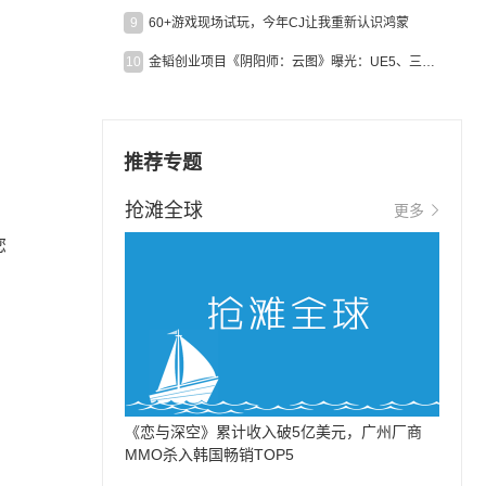
9
60+游戏现场试玩，今年CJ让我重新认识鸿蒙
10
金韬创业项目《阴阳师：云图》曝光：UE5、三端互通、ARPG
推荐专题
。
抢滩全球
更多
您
《恋与深空》累计收入破5亿美元，广州厂商
MMO杀入韩国畅销TOP5