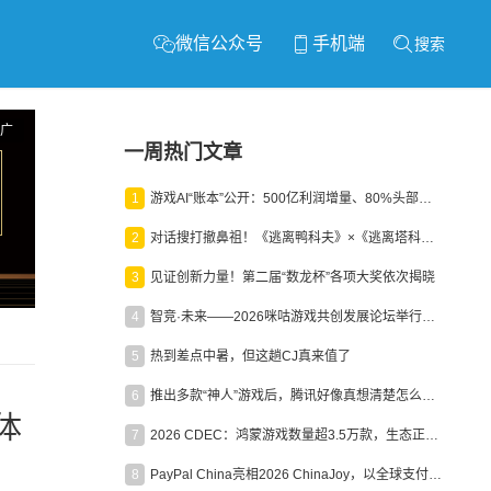
微信公众号
手机端
搜索
广
一周热门文章
1
游戏AI“账本”公开：500亿利润增量、80%头部入局，谁在闷声发财？
2
对话搜打撤鼻祖！《逃离鸭科夫》×《逃离塔科夫》官方线下沙龙落幕
3
见证创新力量！第二届“数龙杯”各项大奖依次揭晓
4
智竞·未来——2026咪咕游戏共创发展论坛举行：聚力精品内容、AI创作与电竞生态，共建高品质益智健康游戏社区
5
热到差点中暑，但这趟CJ真来值了
6
推出多款“神人”游戏后，腾讯好像真想清楚怎么做二次元了
体
7
2026 CDEC：鸿蒙游戏数量超3.5万款，生态正循环加速产业高质量发展
8
PayPal China亮相2026 ChinaJoy，以全球支付能力助力中国游戏企业深化全球运营