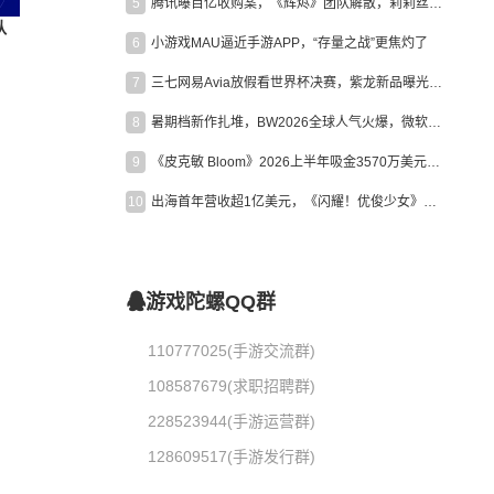
5
腾讯曝百亿收购案，《辉烬》团队解散，莉莉丝新作曝光｜陀螺周报
队
6
小游戏MAU逼近手游APP，“存量之战”更焦灼了
7
三七网易Avia放假看世界杯决赛，紫龙新品曝光，米哈游新作上线 | 陀螺周报
8
暑期档新作扎堆，BW2026全球人气火爆，微软XBOX大裁员|陀螺周报
9
《皮克敏 Bloom》2026上半年吸金3570万美元，中国台湾成最大市场
10
出海首年营收超1亿美元，《闪耀！优俊少女》美国市场占比达七成
游戏陀螺QQ群
110777025(手游交流群)
108587679(求职招聘群)
228523944(手游运营群)
128609517(手游发行群)