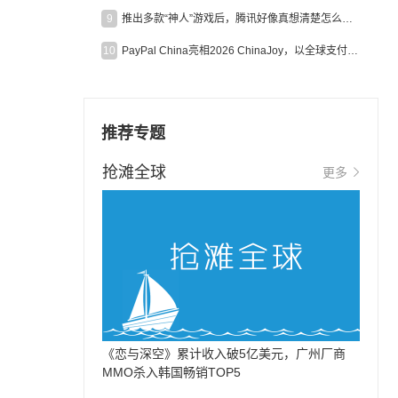
9
推出多款“神人”游戏后，腾讯好像真想清楚怎么做二次元了
10
PayPal China亮相2026 ChinaJoy，以全球支付能力助力中国游戏企业深化全球运营
推荐专题
抢滩全球
更多
《恋与深空》累计收入破5亿美元，广州厂商
MMO杀入韩国畅销TOP5