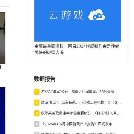
金庸最重磅授权，网易2024旗舰新作会是传统
武侠的破壁人吗
月
数据报告
1
游戏AI“账本”公开：500亿利润增量、80%头部入局，谁在闷声发财？
2
端游“复活”，出海狂飙，小游戏正在吃掉一切｜2026上半年产业报告
3
仅苹果谷歌商店半年吸金超8亿，《终末地》6月份收入显著回暖
4
《2026年1-6月中国游戏产业报告》正式发布