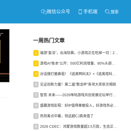
微信公众号
手机端
搜索
广
一周热门文章
1
端游“复活”，出海狂飙，小游戏正在吃掉一切｜2026上半年产业报告
2
游戏AI“账本”公开：500亿利润增量、80%头部入局，谁在闷声发财？
3
对话搜打撤鼻祖！《逃离鸭科夫》×《逃离塔科夫》官方线下沙龙落幕
4
见证创新力量！第二届“数龙杯”各项大奖依次揭晓
5
智竞·未来——2026咪咕游戏共创发展论坛举行：聚力精品内容、AI创作与电竞生态，共建高品质益智健康游戏社区
6
盛趣游戏彭程：好IP值得果敢投入，好游戏务必长效经营
7
热到差点中暑，但这趟CJ真来值了
8
2026 CDEC：鸿蒙游戏数量超3.5万款，生态正循环加速产业高质量发展