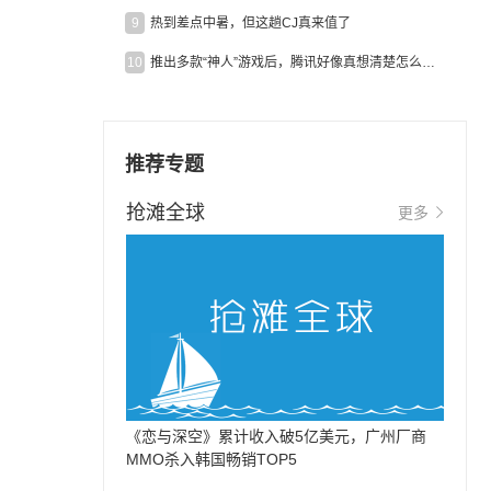
9
热到差点中暑，但这趟CJ真来值了
10
推出多款“神人”游戏后，腾讯好像真想清楚怎么做二次元了
推荐专题
抢滩全球
更多
《恋与深空》累计收入破5亿美元，广州厂商
MMO杀入韩国畅销TOP5