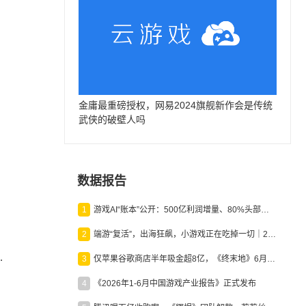
金庸最重磅授权，网易2024旗舰新作会是传统
武侠的破壁人吗
数据报告
1
游戏AI“账本”公开：500亿利润增量、80%头部入局，谁在闷声发财？
2
端游“复活”，出海狂飙，小游戏正在吃掉一切｜2026上半年产业报告
.
3
仅苹果谷歌商店半年吸金超8亿，《终末地》6月份收入显著回暖
4
《2026年1-6月中国游戏产业报告》正式发布