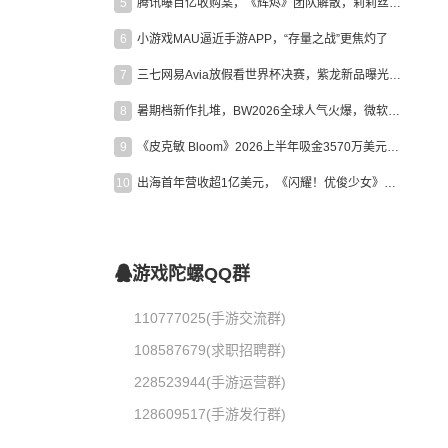
5
腾讯曝百亿收购案，《辉烬》团队解散，莉莉丝新作曝光｜陀螺周报
6
小游戏MAU逼近手游APP，“存量之战”更焦灼了
7
三七网易Avia放假看世界杯决赛，紫龙新品曝光，米哈游新作上线 | 陀螺周报
8
暑期档新作扎堆，BW2026全球人气火爆，微软XBOX大裁员|陀螺周报
9
《皮克敏 Bloom》2026上半年吸金3570万美元，中国台湾成最大市场
10
出海首年营收超1亿美元，《闪耀！优俊少女》美国市场占比达七成
游戏陀螺QQ群
110777025(手游交流群)
108587679(求职招聘群)
228523944(手游运营群)
128609517(手游发行群)