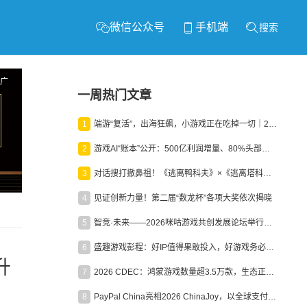
微信公众号
手机端
搜索
广
一周热门文章
1
端游“复活”，出海狂飙，小游戏正在吃掉一切｜2026上半年产业报告
2
游戏AI“账本”公开：500亿利润增量、80%头部入局，谁在闷声发财？
3
对话搜打撤鼻祖！《逃离鸭科夫》×《逃离塔科夫》官方线下沙龙落幕
4
见证创新力量！第二届“数龙杯”各项大奖依次揭晓
5
智竞·未来——2026咪咕游戏共创发展论坛举行：聚力精品内容、AI创作与电竞生态，共建高品质益智健康游戏社区
6
盛趣游戏彭程：好IP值得果敢投入，好游戏务必长效经营
升
7
2026 CDEC：鸿蒙游戏数量超3.5万款，生态正循环加速产业高质量发展
8
PayPal China亮相2026 ChinaJoy，以全球支付能力助力中国游戏企业深化全球运营