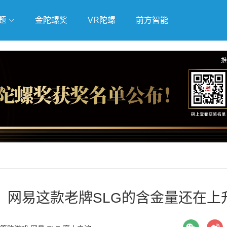
题
金陀螺奖
VR陀螺
前方智能
戏
独立游戏
云游戏
推
！网易这款老牌SLG的含金量还在上