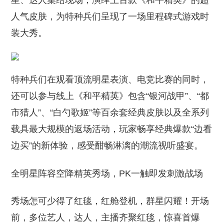
星、达人集结现场，演绎上百款《和平精英》的超
人气皮肤，为特种兵们呈现了一场里程碑式游戏时
装大秀。
特种兵们在观看顶流明星表演、电竞比赛的同时，
还可以参与线上《和平精英》包含“银河战甲”、“都
市猎人”、“白勺歌姬”等百余套经典皮肤以及全系列
载具最大规模的返场活动，玩家畅享经典爆款“边看
边买”的新体验，感受酣畅淋漓的潮流视听盛宴。
全明星阵容空降精英秀场，PK一触即发刺激战场
秀场怎可少得了红毯，红舱登机，群星闪耀！开场
前，多位艺人，达人，主播齐聚红毯，惊喜首爆