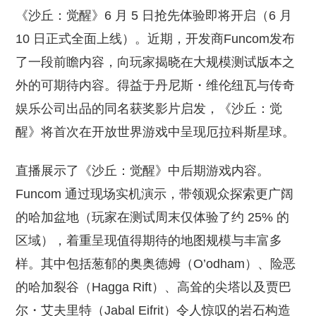
《沙丘：觉醒》6 月 5 日抢先体验即将开启（6 月
10 日正式全面上线）。近期，开发商Funcom发布
了一段前瞻内容，向玩家揭晓在大规模测试版本之
外的可期待内容。得益于丹尼斯・维伦纽瓦与传奇
娱乐公司出品的同名获奖影片启发，《沙丘：觉
醒》将首次在开放世界游戏中呈现厄拉科斯星球。
直播展示了《沙丘：觉醒》中后期游戏内容。
Funcom 通过现场实机演示，带领观众探索更广阔
的哈加盆地（玩家在测试周末仅体验了约 25% 的
区域），着重呈现值得期待的地图规模与丰富多
样。其中包括葱郁的奥奥德姆（O’odham）、险恶
的哈加裂谷（Hagga Rift）、高耸的尖塔以及贾巴
尔・艾夫里特（Jabal Eifrit）令人惊叹的岩石构造