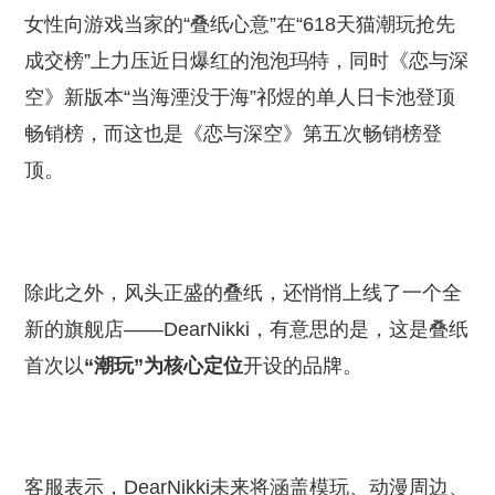
女性向游戏当家的“叠纸心意”在“618天猫潮玩抢先
成交榜”上力压近日爆红的泡泡玛特，同时《恋与深
空》新版本“当海湮没于海”祁煜的单人日卡池登顶
畅销榜，而这也是《恋与深空》第五次畅销榜登
顶。
除此之外，风头正盛的叠纸，还悄悄上线了一个全
新的旗舰店——DearNikki，有意思的是，这是叠纸
首次以
“潮玩”为核心定位
开设的品牌。
客服表示，DearNikki未来将涵盖模玩、动漫周边、