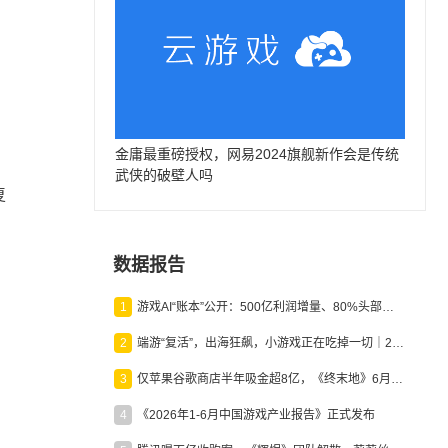
金庸最重磅授权，网易2024旗舰新作会是传统
的
武侠的破壁人吗
复
数据报告
1
游戏AI“账本”公开：500亿利润增量、80%头部入局，谁在闷声发财？
2
端游“复活”，出海狂飙，小游戏正在吃掉一切｜2026上半年产业报告
3
仅苹果谷歌商店半年吸金超8亿，《终末地》6月份收入显著回暖
4
《2026年1-6月中国游戏产业报告》正式发布