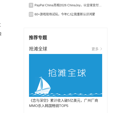
9
PayPal China亮相2026 ChinaJoy，以全球支付能力助力中国游戏企业深化全球运营
10
60+游戏现场试玩，今年CJ让我重新认识鸿蒙
工
惊
推荐专题
抢滩全球
更多
《恋与深空》累计收入破5亿美元，广州厂商
MMO杀入韩国畅销TOP5