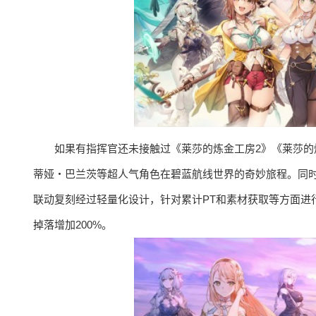
如果有指挥官还未接触过《莱莎的炼金工房2》《莱莎的
蒂娅・巴兰茨等超人气角色在碧蓝航线世界的奇妙旅程。同
联动复刻经过轻量化设计，针对累计PT和素材获取等方面进
掉落增加200%。