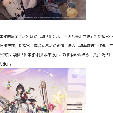
优米雅的炼金工房》联动活动「炼金术士与天际交汇之塔」将指挥官带
月7日维护前，指挥官可体验专属活动剧情，进入活动海域进行作战。
型航空母舰「优米雅·利斯菲尔德」、超稀有轻巡洋舰「艾菈·冯·杜
妮雅」。