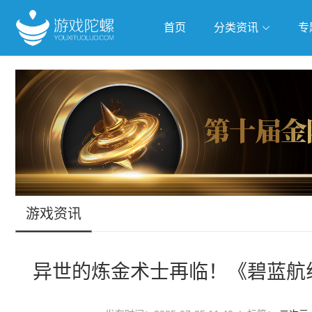
首页
分类资讯
专
抢滩全球
人工智能
武侠游
跨界Talk
游戏资讯
异世的炼金术士再临！《碧蓝航