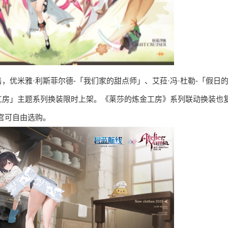
优米雅·利斯菲尔德-「我们家的甜点师」、艾菈·冯·杜勒-「假日
」等「炼金工房」主题系列换装限时上架。《莱莎的炼金工房》系列联动换装也
官可自由选购。