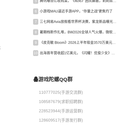
5
腾讯曝百亿收购案，《辉烬》团队解散，莉莉丝新作曝光｜陀螺周报
6
小游戏MAU逼近手游APP，“存量之战”更焦灼了
7
三七网易Avia放假看世界杯决赛，紫龙新品曝光，米哈游新作上线 | 陀螺周报
8
暑期档新作扎堆，BW2026全球人气火爆，微软XBOX大裁员|陀螺周报
9
《皮克敏 Bloom》2026上半年吸金3570万美元，中国台湾成最大市场
亦
10
出海首年营收超1亿美元，《闪耀！优俊少女》美国市场占比达七成
游戏陀螺QQ群
110777025(手游交流群)
108587679(求职招聘群)
228523944(手游运营群)
128609517(手游发行群)