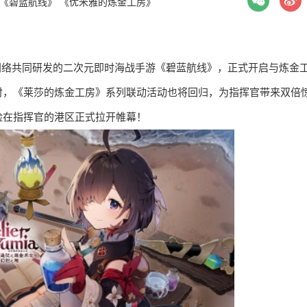
《碧蓝航线》
《优米雅的炼金工房》
络与勇仕网络共同研发的二次元即时海战手游《碧蓝航线》，正式开启与炼金
时，《莱莎的炼金工房》系列联动活动也将回归，为指挥官带来双倍
险在指挥官的港区正式拉开帷幕！