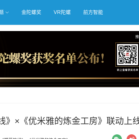
题
金陀螺奖
VR陀螺
前方智能
戏
独立游戏
云游戏
推
线》×《优米雅的炼金工房》联动上