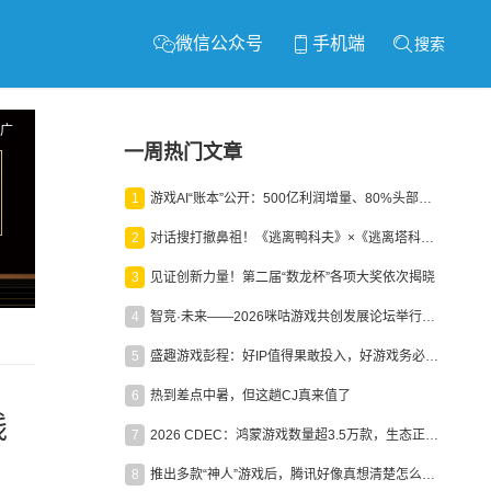
微信公众号
手机端
搜索
广
一周热门文章
1
游戏AI“账本”公开：500亿利润增量、80%头部入局，谁在闷声发财？
2
对话搜打撤鼻祖！《逃离鸭科夫》×《逃离塔科夫》官方线下沙龙落幕
3
见证创新力量！第二届“数龙杯”各项大奖依次揭晓
4
智竞·未来——2026咪咕游戏共创发展论坛举行：聚力精品内容、AI创作与电竞生态，共建高品质益智健康游戏社区
5
盛趣游戏彭程：好IP值得果敢投入，好游戏务必长效经营
6
热到差点中暑，但这趟CJ真来值了
线
7
2026 CDEC：鸿蒙游戏数量超3.5万款，生态正循环加速产业高质量发展
8
推出多款“神人”游戏后，腾讯好像真想清楚怎么做二次元了