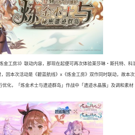
炼金工房3》联动内容，那现在起便可再次体验莱莎琳・斯托特、科
时，因本次活动是《碧蓝航线》x《炼金工房》双作同时联动，故本次
行优化，「炼金术士与遗迹群岛」作战中「遗迹水晶簇」及调和素材