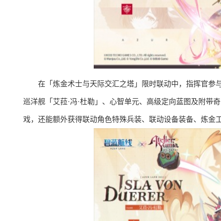
在「炼金术士与天际交汇之塔」限时联动中，指挥官参
巡洋舰「艾菈·冯·杜勒」、心智单元、高级定向蓝图及附带
戏，还能额外获得联动角色特殊兵装、联动设备装备、炼金