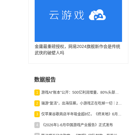
金庸最重磅授权，网易2024旗舰新作会是传统
武侠的破壁人吗
数据报告
1
游戏AI“账本”公开：500亿利润增量、80%头部入局，谁在闷声发财？
2
端游“复活”，出海狂飙，小游戏正在吃掉一切｜2026上半年产业报告
3
仅苹果谷歌商店半年吸金超8亿，《终末地》6月份收入显著回暖
4
《2026年1-6月中国游戏产业报告》正式发布