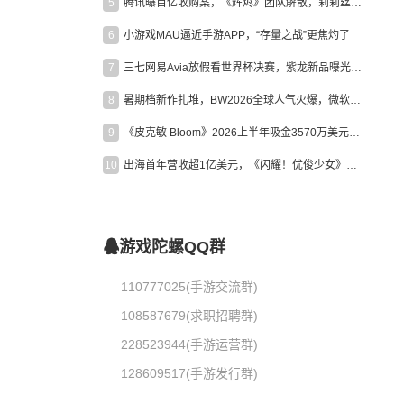
5
腾讯曝百亿收购案，《辉烬》团队解散，莉莉丝新作曝光｜陀螺周报
6
小游戏MAU逼近手游APP，“存量之战”更焦灼了
7
三七网易Avia放假看世界杯决赛，紫龙新品曝光，米哈游新作上线 | 陀螺周报
8
暑期档新作扎堆，BW2026全球人气火爆，微软XBOX大裁员|陀螺周报
9
《皮克敏 Bloom》2026上半年吸金3570万美元，中国台湾成最大市场
10
出海首年营收超1亿美元，《闪耀！优俊少女》美国市场占比达七成
游戏陀螺QQ群
110777025(手游交流群)
108587679(求职招聘群)
228523944(手游运营群)
128609517(手游发行群)