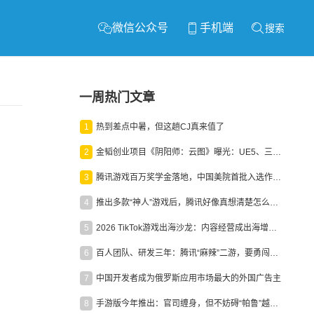
微信公众号
手机端
搜索
一周热门文章
1
热到差点中暑，但这趟CJ真来值了
2
金韬创业项目《阴阳师：云图》曝光：UE5、三端互通、ARPG
3
腾讯游戏百万奖学金落地，中国美院首批入选作品获业内关注
4
推出多款“神人”游戏后，腾讯好像真想清楚怎么做二次元了
5
2026 TikTok游戏出海沙龙：内容经营成出海增长新引擎
6
百人团队、研发三年：腾讯“麻辣”二游，要勇闯男性恋爱市场
7
中国开发者成为俄罗斯应用市场最大的外国广告主
8
手游版今年推出：官司缠身，但不妨碍“帕鲁”越来越火