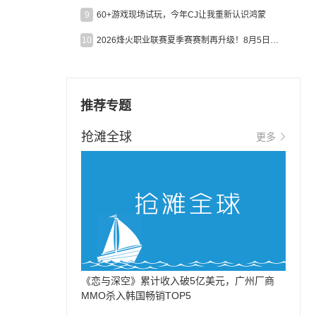
9
60+游戏现场试玩，今年CJ让我重新认识鸿蒙
10
2026烽火职业联赛夏季赛赛制再升级！8月5日起24支战队集结开战！
推荐专题
抢滩全球
更多
《恋与深空》累计收入破5亿美元，广州厂商
MMO杀入韩国畅销TOP5