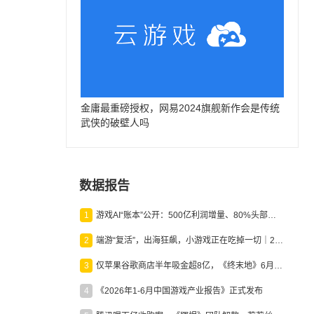
金庸最重磅授权，网易2024旗舰新作会是传统
武侠的破壁人吗
数据报告
1
游戏AI“账本”公开：500亿利润增量、80%头部入局，谁在闷声发财？
2
端游“复活”，出海狂飙，小游戏正在吃掉一切｜2026上半年产业报告
3
仅苹果谷歌商店半年吸金超8亿，《终末地》6月份收入显著回暖
4
《2026年1-6月中国游戏产业报告》正式发布