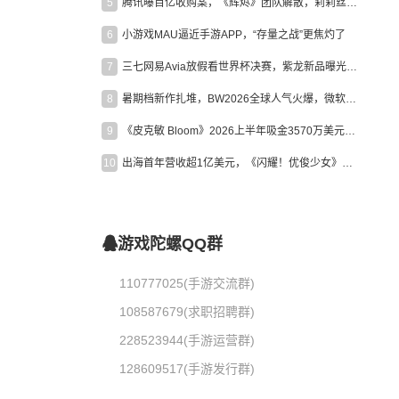
5
腾讯曝百亿收购案，《辉烬》团队解散，莉莉丝新作曝光｜陀螺周报
6
小游戏MAU逼近手游APP，“存量之战”更焦灼了
7
三七网易Avia放假看世界杯决赛，紫龙新品曝光，米哈游新作上线 | 陀螺周报
8
暑期档新作扎堆，BW2026全球人气火爆，微软XBOX大裁员|陀螺周报
9
《皮克敏 Bloom》2026上半年吸金3570万美元，中国台湾成最大市场
10
出海首年营收超1亿美元，《闪耀！优俊少女》美国市场占比达七成
游戏陀螺QQ群
110777025(手游交流群)
108587679(求职招聘群)
228523944(手游运营群)
128609517(手游发行群)