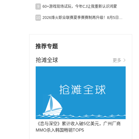
9
60+游戏现场试玩，今年CJ让我重新认识鸿蒙
10
2026烽火职业联赛夏季赛赛制再升级！8月5日起24支战队集结开战！
推荐专题
抢滩全球
更多
《恋与深空》累计收入破5亿美元，广州厂商
MMO杀入韩国畅销TOP5