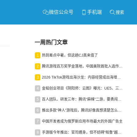
微信公众号
手机端
搜索
一周热门文章
1
热到差点中暑，但这趟CJ真来值了
2
腾讯游戏百万奖学金落地，中国美院首批入选作品获业内关注
3
2026 TikTok游戏出海沙龙：内容经营成出海增长新引擎
4
金韬创业项目《阴阳师：云图》曝光：UE5、三端互通、ARPG
5
百人团队、研发三年：腾讯“麻辣”二游，要勇闯男性恋爱市场
6
推出多款“神人”游戏后，腾讯好像真想清楚怎么做二次元了
7
中国开发者成为俄罗斯应用市场最大的外国广告主
8
手游版今年推出：官司缠身，但不妨碍“帕鲁”越来越火