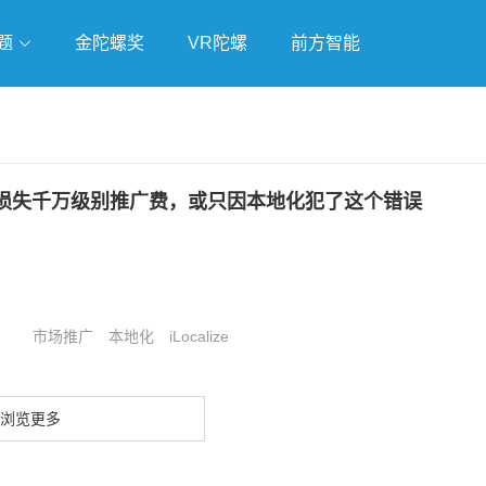
题
金陀螺奖
VR陀螺
前方智能
戏
独立游戏
云游戏
损失千万级别推广费，或只因本地化犯了这个错误
市场推广
本地化
iLocalize
浏览更多