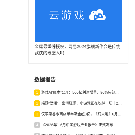
金庸最重磅授权，网易2024旗舰新作会是传统
武侠的破壁人吗
数据报告
1
游戏AI“账本”公开：500亿利润增量、80%头部入局，谁在闷声发财？
2
端游“复活”，出海狂飙，小游戏正在吃掉一切｜2026上半年产业报告
3
仅苹果谷歌商店半年吸金超8亿，《终末地》6月份收入显著回暖
4
《2026年1-6月中国游戏产业报告》正式发布