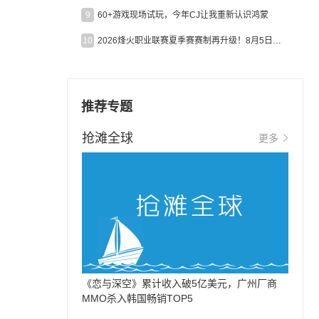
9
60+游戏现场试玩，今年CJ让我重新认识鸿蒙
10
2026烽火职业联赛夏季赛赛制再升级！8月5日起24支战队集结开战！
推荐专题
抢滩全球
更多
《恋与深空》累计收入破5亿美元，广州厂商
MMO杀入韩国畅销TOP5