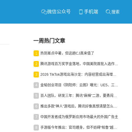
微信公众号
手机端
搜索
一周热门文章
1
热到差点中暑，但这趟CJ真来值了
2
腾讯游戏百万奖学金落地，中国美院首批入选作品获业内关注
3
2026 TikTok游戏出海沙龙：内容经营成出海增长新引擎
4
金韬创业项目《阴阳师：云图》曝光：UE5、三端互通、ARPG
5
百人团队、研发三年：腾讯“麻辣”二游，要勇闯男性恋爱市场
6
推出多款“神人”游戏后，腾讯好像真想清楚怎么做二次元了
7
中国开发者成为俄罗斯应用市场最大的外国广告主
8
手游版今年推出：官司缠身，但不妨碍“帕鲁”越来越火