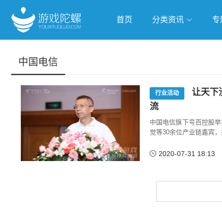
首页
分类资讯
专
抢滩全球
人工智能
武侠游
中国电信
跨界Talk
让天下
行业活动
流
中国电信旗下号百控股举
觉等30余位产业链嘉宾
2020-07-31 18:13