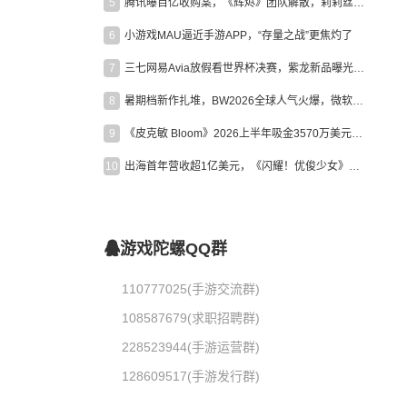
5
腾讯曝百亿收购案，《辉烬》团队解散，莉莉丝新作曝光｜陀螺周报
6
小游戏MAU逼近手游APP，“存量之战”更焦灼了
7
三七网易Avia放假看世界杯决赛，紫龙新品曝光，米哈游新作上线 | 陀螺周报
8
暑期档新作扎堆，BW2026全球人气火爆，微软XBOX大裁员|陀螺周报
9
《皮克敏 Bloom》2026上半年吸金3570万美元，中国台湾成最大市场
10
出海首年营收超1亿美元，《闪耀！优俊少女》美国市场占比达七成
游戏陀螺QQ群
110777025(手游交流群)
108587679(求职招聘群)
228523944(手游运营群)
128609517(手游发行群)