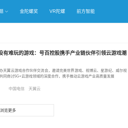
题
金陀螺奖
VR陀螺
前方智能
戏
独立游戏
云游戏
没有难玩的游戏：号百控股携手产业链伙伴引领云游戏潮
办天翼云游戏合作伙伴交流会，邀请完美世界游戏、视博云、星游纪、威尔视
，共同商讨5G+云游戏领域的深度合作，携手推动云游戏产业高质量发展
中国电信
天翼云
浏览更多