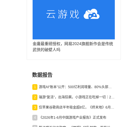
金庸最重磅授权，网易2024旗舰新作会是传统
武侠的破壁人吗
数据报告
1
游戏AI“账本”公开：500亿利润增量、80%头部入局，谁在闷声发财？
2
端游“复活”，出海狂飙，小游戏正在吃掉一切｜2026上半年产业报告
3
仅苹果谷歌商店半年吸金超8亿，《终末地》6月份收入显著回暖
4
《2026年1-6月中国游戏产业报告》正式发布