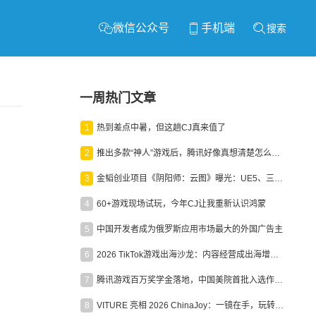
微信公众号
手机端
搜索
一周热门文章
1
热到差点中暑，但这趟CJ真来值了
2
推出多款“神人”游戏后，腾讯好像真想清楚怎么做二次元了
3
金韬创业项目《阴阳师：云图》曝光：UE5、三端互通、ARPG
4
60+游戏现场试玩，今年CJ让我重新认识鸿蒙
5
中国开发者成为俄罗斯应用市场最大的外国广告主
6
2026 TikTok游戏出海沙龙：内容经营成出海增长新引擎
7
腾讯游戏百万奖学金落地，中国美院首批入选作品获业内关注
8
VITURE 亮相 2026 ChinaJoy：一镜在手，玩转全场！