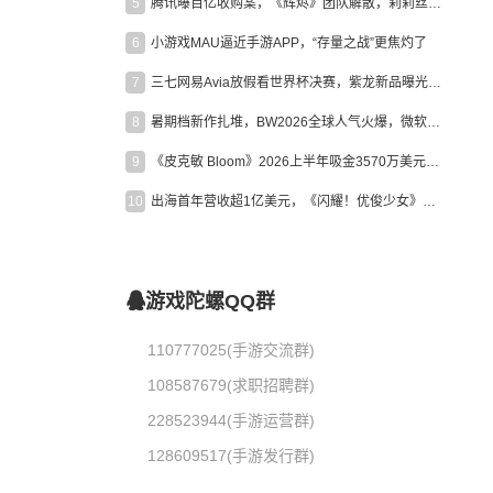
5
腾讯曝百亿收购案，《辉烬》团队解散，莉莉丝新作曝光｜陀螺周报
6
小游戏MAU逼近手游APP，“存量之战”更焦灼了
7
三七网易Avia放假看世界杯决赛，紫龙新品曝光，米哈游新作上线 | 陀螺周报
8
暑期档新作扎堆，BW2026全球人气火爆，微软XBOX大裁员|陀螺周报
9
《皮克敏 Bloom》2026上半年吸金3570万美元，中国台湾成最大市场
10
出海首年营收超1亿美元，《闪耀！优俊少女》美国市场占比达七成
游戏陀螺QQ群
110777025(手游交流群)
108587679(求职招聘群)
228523944(手游运营群)
128609517(手游发行群)