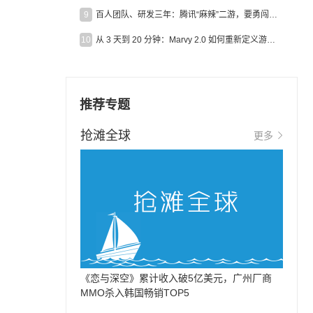
9
百人团队、研发三年：腾讯“麻辣”二游，要勇闯男性恋爱市场
10
从 3 天到 20 分钟：Marvy 2.0 如何重新定义游戏出海营销效率？
推荐专题
抢滩全球
更多
《恋与深空》累计收入破5亿美元，广州厂商
MMO杀入韩国畅销TOP5