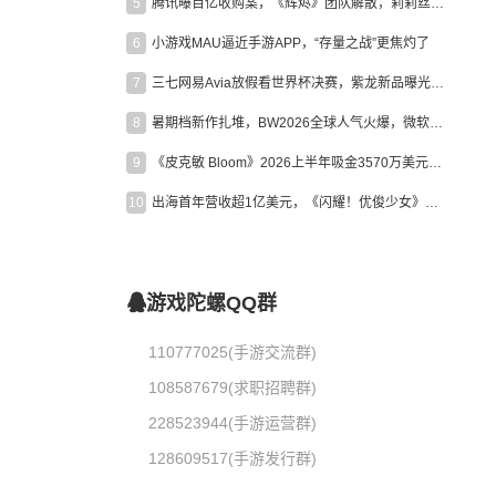
5
腾讯曝百亿收购案，《辉烬》团队解散，莉莉丝新作曝光｜陀螺周报
6
小游戏MAU逼近手游APP，“存量之战”更焦灼了
7
三七网易Avia放假看世界杯决赛，紫龙新品曝光，米哈游新作上线 | 陀螺周报
8
暑期档新作扎堆，BW2026全球人气火爆，微软XBOX大裁员|陀螺周报
9
《皮克敏 Bloom》2026上半年吸金3570万美元，中国台湾成最大市场
10
出海首年营收超1亿美元，《闪耀！优俊少女》美国市场占比达七成
游戏陀螺QQ群
110777025(手游交流群)
108587679(求职招聘群)
228523944(手游运营群)
128609517(手游发行群)