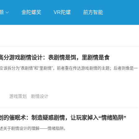
题
金陀螺奖
VR陀螺
前方智能
戏
独立游戏
云游戏
高分游戏剧情设计：表剧情是饵，里剧情是食
应该拆分为“表剧情”和“里剧情”，前者重在传达游戏剧情的主题；后者则像是一
游戏策划
剧情设计
划的催眠术：制造疑惑剧情，让玩家掉入“情绪陷阱”
述关于剧情设计的理解——情绪陷阱。