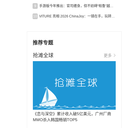
9
手游版今年推出：官司缠身，但不妨碍“帕鲁”越来越火
10
VITURE 亮相 2026 ChinaJoy：一镜在手，玩转全场！
推荐专题
抢滩全球
更多
《恋与深空》累计收入破5亿美元，广州厂商
MMO杀入韩国畅销TOP5