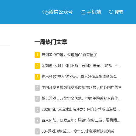
微信公众号
手机端
搜索
一周热门文章
1
热到差点中暑，但这趟CJ真来值了
2
金韬创业项目《阴阳师：云图》曝光：UE5、三端互通、ARPG
3
推出多款“神人”游戏后，腾讯好像真想清楚怎么做二次元了
4
中国开发者成为俄罗斯应用市场最大的外国广告主
5
腾讯游戏百万奖学金落地，中国美院首批入选作品获业内关注
6
2026 TikTok游戏出海沙龙：内容经营成出海增长新引擎
7
百人团队、研发三年：腾讯“麻辣”二游，要勇闯男性恋爱市场
8
60+游戏现场试玩，今年CJ让我重新认识鸿蒙