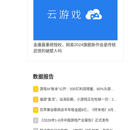
金庸最重磅授权，网易2024旗舰新作会是传统
武侠的破壁人吗
数据报告
1
游戏AI“账本”公开：500亿利润增量、80%头部入局，谁在闷声发财？
2
端游“复活”，出海狂飙，小游戏正在吃掉一切｜2026上半年产业报告
3
仅苹果谷歌商店半年吸金超8亿，《终末地》6月份收入显著回暖
4
《2026年1-6月中国游戏产业报告》正式发布