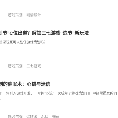
游戏策划
剧情设计
策划节”C位出道？解锁三七游戏“造节”新玩法
资深玩家可以胜任游戏策划吗？
游戏策划
三七游戏
划的催眠术：心锚与迷信
流”一词引入游戏开发，一时间“心流”一次成为了游戏策划们口中经常提及的词
。
游戏策划
催眠术
心锚
迷信