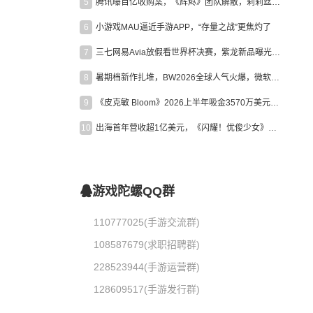
5
腾讯曝百亿收购案，《辉烬》团队解散，莉莉丝新作曝光｜陀螺周报
6
小游戏MAU逼近手游APP，“存量之战”更焦灼了
7
三七网易Avia放假看世界杯决赛，紫龙新品曝光，米哈游新作上线 | 陀螺周报
8
暑期档新作扎堆，BW2026全球人气火爆，微软XBOX大裁员|陀螺周报
9
《皮克敏 Bloom》2026上半年吸金3570万美元，中国台湾成最大市场
10
出海首年营收超1亿美元，《闪耀！优俊少女》美国市场占比达七成
游戏陀螺QQ群
110777025(手游交流群)
108587679(求职招聘群)
228523944(手游运营群)
128609517(手游发行群)