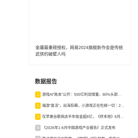
金庸最重磅授权，网易2024旗舰新作会是传统
武侠的破壁人吗
数据报告
1
游戏AI“账本”公开：500亿利润增量、80%头部入局，谁在闷声发财？
2
端游“复活”，出海狂飙，小游戏正在吃掉一切｜2026上半年产业报告
3
仅苹果谷歌商店半年吸金超8亿，《终末地》6月份收入显著回暖
4
《2026年1-6月中国游戏产业报告》正式发布