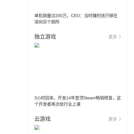
单机销量过200万，CEO：当时赚的钱只够在
深圳买个厕所
独立游戏
更多
3小时回本，开发14年登顶Steam畅销榜首，这
个开发者再次给行业上课
云游戏
更多