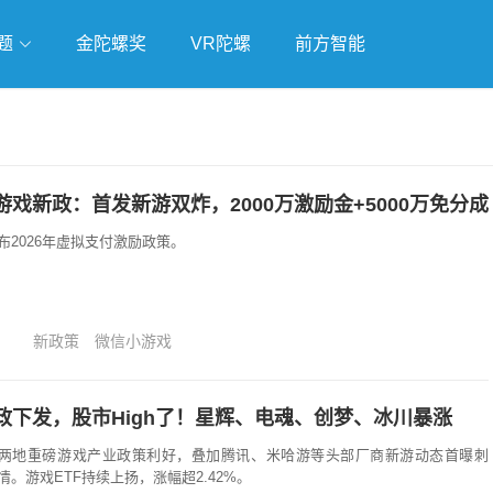
题
金陀螺奖
VR陀螺
前方智能
戏
独立游戏
云游戏
戏新政：首发新游双炸，2000万激励金+5000万免分成
2026年虚拟支付激励政策。
新政策
微信小游戏
政下发，股市High了！星辉、电魂、创梦、冰川暴涨
江两地重磅游戏产业政策利好，叠加腾讯、米哈游等头部厂商新游动态首曝刺
。游戏ETF持续上扬，涨幅超2.42%。