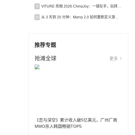
9
VITURE 亮相 2026 ChinaJoy：一镜在手，玩转全场！
10
从 3 天到 20 分钟：Marvy 2.0 如何重新定义游戏出海营销效率？
推荐专题
抢滩全球
更多
《恋与深空》累计收入破5亿美元，广州厂商
MMO杀入韩国畅销TOP5