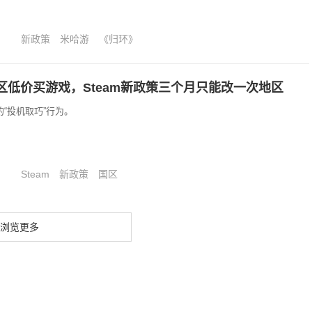
新政策
米哈游
《归环》
区低价买游戏，Steam新政策三个月只能改一次地区
“投机取巧”行为。
Steam
新政策
国区
浏览更多