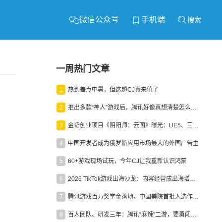
微信公众号
手机端
搜索
一周热门文章
1
热到差点中暑，但这趟CJ真来值了
2
推出多款“神人”游戏后，腾讯好像真想清楚怎么做二次元了
3
金韬创业项目《阴阳师：云图》曝光：UE5、三端互通、ARPG
4
中国开发者成为俄罗斯应用市场最大的外国广告主
5
60+游戏现场试玩，今年CJ让我重新认识鸿蒙
6
2026 TikTok游戏出海沙龙：内容经营成出海增长新引擎
7
腾讯游戏百万奖学金落地，中国美院首批入选作品获业内关注
8
百人团队、研发三年：腾讯“麻辣”二游，要勇闯男性恋爱市场