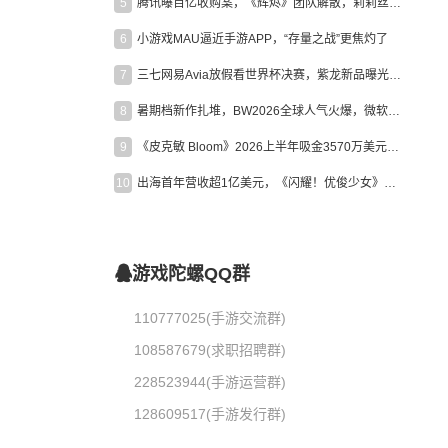
5
腾讯曝百亿收购案，《辉烬》团队解散，莉莉丝新作曝光｜陀螺周报
6
小游戏MAU逼近手游APP，“存量之战”更焦灼了
7
三七网易Avia放假看世界杯决赛，紫龙新品曝光，米哈游新作上线 | 陀螺周报
8
暑期档新作扎堆，BW2026全球人气火爆，微软XBOX大裁员|陀螺周报
9
《皮克敏 Bloom》2026上半年吸金3570万美元，中国台湾成最大市场
10
出海首年营收超1亿美元，《闪耀！优俊少女》美国市场占比达七成
游戏陀螺QQ群
110777025(手游交流群)
108587679(求职招聘群)
228523944(手游运营群)
128609517(手游发行群)