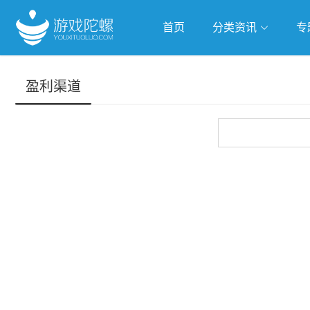
首页
分类资讯
专
抢滩全球
人工智能
武侠游
盈利渠道
跨界Talk