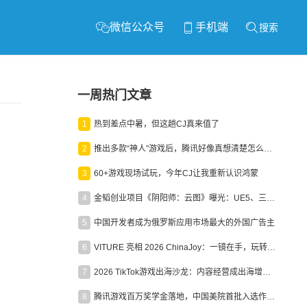
微信公众号
手机端
搜索
一周热门文章
1
热到差点中暑，但这趟CJ真来值了
2
推出多款“神人”游戏后，腾讯好像真想清楚怎么做二次元了
3
60+游戏现场试玩，今年CJ让我重新认识鸿蒙
4
金韬创业项目《阴阳师：云图》曝光：UE5、三端互通、ARPG
5
中国开发者成为俄罗斯应用市场最大的外国广告主
6
VITURE 亮相 2026 ChinaJoy：一镜在手，玩转全场！
7
2026 TikTok游戏出海沙龙：内容经营成出海增长新引擎
8
腾讯游戏百万奖学金落地，中国美院首批入选作品获业内关注