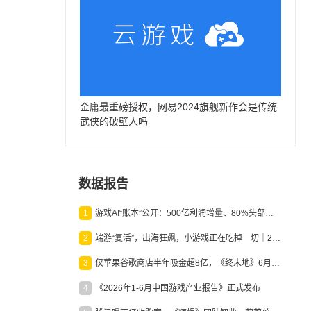
金庸最重磅授权，网易2024旗舰新作会是传统
武侠的破壁人吗
数据报告
1
游戏AI“账本”公开：500亿利润增量、80%头部入局，谁在闷声发财？
2
端游“复活”，出海狂飙，小游戏正在吃掉一切｜2026上半年产业报告
3
仅苹果谷歌商店半年吸金超8亿，《终末地》6月份收入显著回暖
4
《2026年1-6月中国游戏产业报告》正式发布