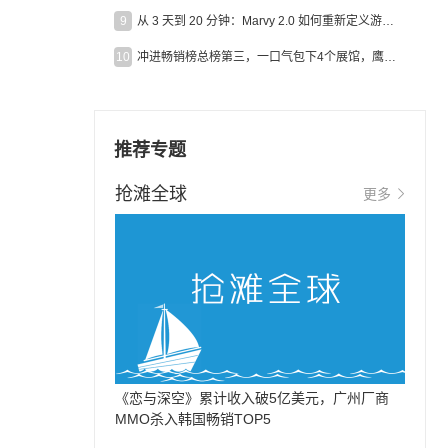
9
从 3 天到 20 分钟：Marvy 2.0 如何重新定义游戏出海营销效率？
10
冲进畅销榜总榜第三，一口气包下4个展馆，鹰角把嘉年华做爆了
推荐专题
抢滩全球
更多
《恋与深空》累计收入破5亿美元，广州厂商
MMO杀入韩国畅销TOP5