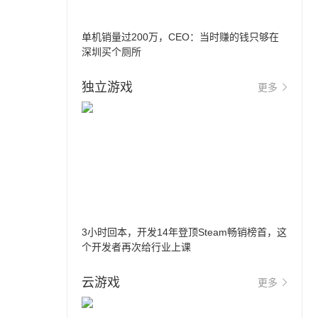
单机销量过200万，CEO：当时赚的钱只够在
深圳买个厕所
独立游戏
更多
3小时回本，开发14年登顶Steam畅销榜首，这
个开发者再次给行业上课
云游戏
更多