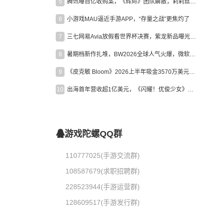
5
腾讯曝百亿收购案，《辉烬》团队解散，莉莉丝新作曝光｜陀螺周报
6
小游戏MAU逼近手游APP，“存量之战”更焦灼了
7
三七网易Avia放假看世界杯决赛，紫龙新品曝光，米哈游新作上线 | 陀螺周报
8
暑期档新作扎堆，BW2026全球人气火爆，微软XBOX大裁员|陀螺周报
9
《皮克敏 Bloom》2026上半年吸金3570万美元，中国台湾成最大市场
10
出海首年营收超1亿美元，《闪耀！优俊少女》美国市场占比达七成
游戏陀螺QQ群
110777025(手游交流群)
108587679(求职招聘群)
228523944(手游运营群)
128609517(手游发行群)