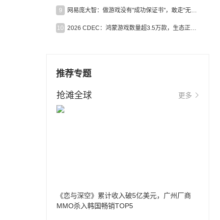
9
网易庞大智：做游戏没有"成功保证书"，敢走"无人区"才是真原创
10
2026 CDEC：鸿蒙游戏数量超3.5万款，生态正循环加速产业高质量发展
推荐专题
抢滩全球
更多
《恋与深空》累计收入破5亿美元，广州厂商
MMO杀入韩国畅销TOP5