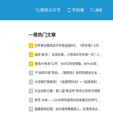
微信公众号
手机端
搜索
一周热门文章
1
仅苹果谷歌商店半年吸金超8亿，《终末地》6月份收入显著回暖
2
端游“复活”，出海狂飙，小游戏正在吃掉一切｜2026上半年产业报告
3
游戏AI“账本”公开：500亿利润增量、80%头部入局，谁在闷声发财？
4
“产品即内容”背后，《鹅鸭杀》如何构建自生长生态？
5
对话搜打撤鼻祖！《逃离鸭科夫》×《逃离塔科夫》官方线下沙龙落幕
6
见证创新力量！第二届“数龙杯”各项大奖依次揭晓
7
智竞·未来——2026咪咕游戏共创发展论坛举行：聚力精品内容、AI创作与电竞生态，共建高品质益智健康游戏社区
8
盛趣游戏彭程：好IP值得果敢投入，好游戏务必长效经营