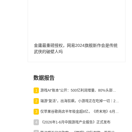
金庸最重磅授权，网易2024旗舰新作会是传统
武侠的破壁人吗
数据报告
1
游戏AI“账本”公开：500亿利润增量、80%头部入局，谁在闷声发财？
2
端游“复活”，出海狂飙，小游戏正在吃掉一切｜2026上半年产业报告
3
仅苹果谷歌商店半年吸金超8亿，《终末地》6月份收入显著回暖
4
《2026年1-6月中国游戏产业报告》正式发布