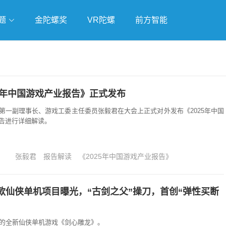
题
金陀螺奖
VR陀螺
前方智能
戏
独立游戏
云游戏
25年中国游戏产业报告》正式发布
第一副理事长、游戏工委主任委员张毅君在大会上正式对外发布《2025年中国
告进行详细解读。
张毅君
报告解读
《2025年中国游戏产业报告》
款仙侠单机项目曝光，“古剑之父”操刀，首创“弹性买断
下的全新仙侠单机游戏《剑心雕龙》。