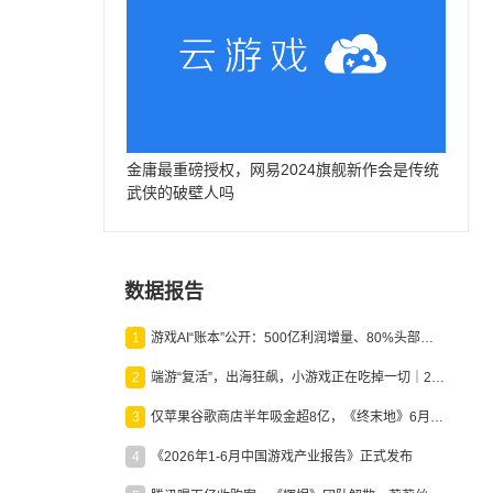
金庸最重磅授权，网易2024旗舰新作会是传统
武侠的破壁人吗
数据报告
1
游戏AI“账本”公开：500亿利润增量、80%头部入局，谁在闷声发财？
2
端游“复活”，出海狂飙，小游戏正在吃掉一切｜2026上半年产业报告
3
仅苹果谷歌商店半年吸金超8亿，《终末地》6月份收入显著回暖
4
《2026年1-6月中国游戏产业报告》正式发布