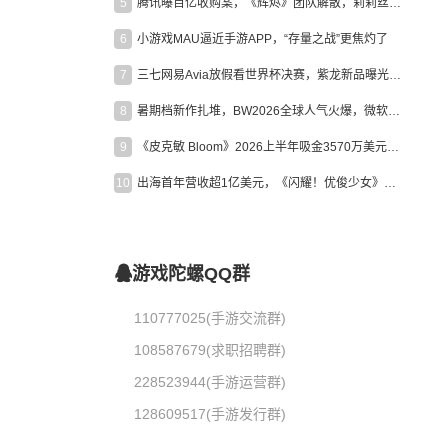
5
腾讯曝百亿收购案，《辉烬》团队解散，莉莉丝新作曝光｜陀螺周报
6
小游戏MAU逼近手游APP，“存量之战”更焦灼了
7
三七网易Avia放假看世界杯决赛，紫龙新品曝光，米哈游新作上线 | 陀螺周报
8
暑期档新作扎堆，BW2026全球人气火爆，微软XBOX大裁员|陀螺周报
9
《皮克敏 Bloom》2026上半年吸金3570万美元，中国台湾成最大市场
10
出海首年营收超1亿美元，《闪耀！优俊少女》美国市场占比达七成
游戏陀螺QQ群
110777025(手游交流群)
108587679(求职招聘群)
228523944(手游运营群)
128609517(手游发行群)