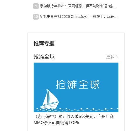
9
手游版今年推出：官司缠身，但不妨碍“帕鲁”越来越火
10
VITURE 亮相 2026 ChinaJoy：一镜在手，玩转全场！
推荐专题
抢滩全球
更多
《恋与深空》累计收入破5亿美元，广州厂商
MMO杀入韩国畅销TOP5