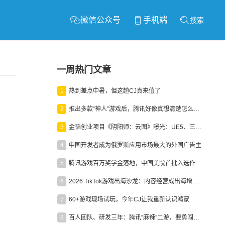
微信公众号
手机端
搜索
一周热门文章
1
热到差点中暑，但这趟CJ真来值了
2
推出多款“神人”游戏后，腾讯好像真想清楚怎么做二次元了
3
金韬创业项目《阴阳师：云图》曝光：UE5、三端互通、ARPG
4
中国开发者成为俄罗斯应用市场最大的外国广告主
5
腾讯游戏百万奖学金落地，中国美院首批入选作品获业内关注
6
2026 TikTok游戏出海沙龙：内容经营成出海增长新引擎
7
60+游戏现场试玩，今年CJ让我重新认识鸿蒙
8
百人团队、研发三年：腾讯“麻辣”二游，要勇闯男性恋爱市场