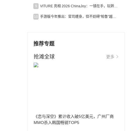
9
VITURE 亮相 2026 ChinaJoy：一镜在手，玩转全场！
10
手游版今年推出：官司缠身，但不妨碍“帕鲁”越来越火
推荐专题
抢滩全球
更多
《恋与深空》累计收入破5亿美元，广州厂商
MMO杀入韩国畅销TOP5