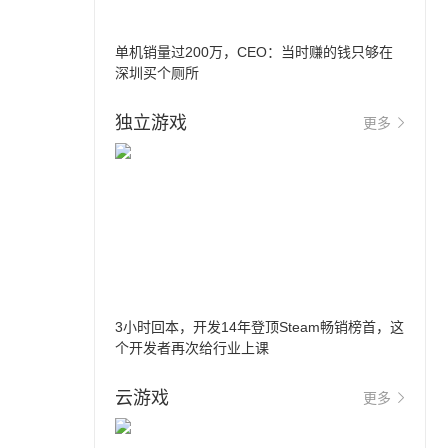
单机销量过200万，CEO：当时赚的钱只够在
深圳买个厕所
独立游戏
更多
3小时回本，开发14年登顶Steam畅销榜首，这
个开发者再次给行业上课
云游戏
更多