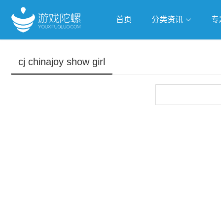
首页
分类资讯
专
抢滩全球
人工智能
武侠游
cj chinajoy show girl
跨界Talk