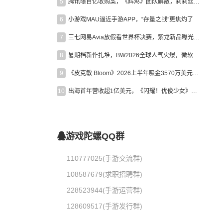
5
腾讯曝百亿收购案，《辉烬》团队解散，莉莉丝新作曝光｜陀螺周报
6
小游戏MAU逼近手游APP，“存量之战”更焦灼了
7
三七网易Avia放假看世界杯决赛，紫龙新品曝光，米哈游新作上线 | 陀螺周报
8
暑期档新作扎堆，BW2026全球人气火爆，微软XBOX大裁员|陀螺周报
9
《皮克敏 Bloom》2026上半年吸金3570万美元，中国台湾成最大市场
10
出海首年营收超1亿美元，《闪耀！优俊少女》美国市场占比达七成
游戏陀螺QQ群
110777025(手游交流群)
108587679(求职招聘群)
228523944(手游运营群)
128609517(手游发行群)