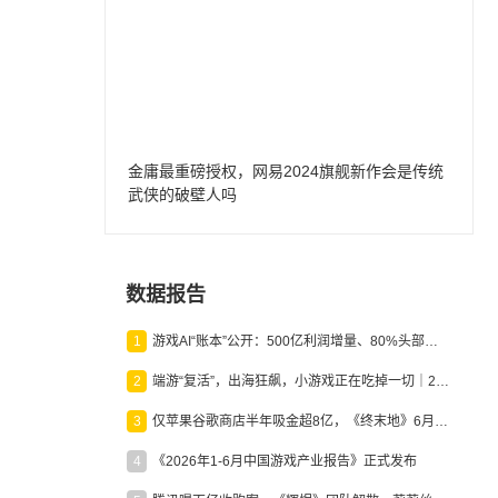
金庸最重磅授权，网易2024旗舰新作会是传统
武侠的破壁人吗
数据报告
1
游戏AI“账本”公开：500亿利润增量、80%头部入局，谁在闷声发财？
2
端游“复活”，出海狂飙，小游戏正在吃掉一切｜2026上半年产业报告
3
仅苹果谷歌商店半年吸金超8亿，《终末地》6月份收入显著回暖
4
《2026年1-6月中国游戏产业报告》正式发布