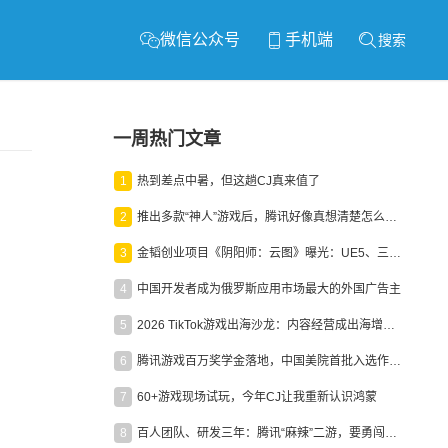
微信公众号
手机端
搜索
一周热门文章
1
热到差点中暑，但这趟CJ真来值了
2
推出多款“神人”游戏后，腾讯好像真想清楚怎么做二次元了
3
金韬创业项目《阴阳师：云图》曝光：UE5、三端互通、ARPG
4
中国开发者成为俄罗斯应用市场最大的外国广告主
5
2026 TikTok游戏出海沙龙：内容经营成出海增长新引擎
6
腾讯游戏百万奖学金落地，中国美院首批入选作品获业内关注
7
60+游戏现场试玩，今年CJ让我重新认识鸿蒙
8
百人团队、研发三年：腾讯“麻辣”二游，要勇闯男性恋爱市场