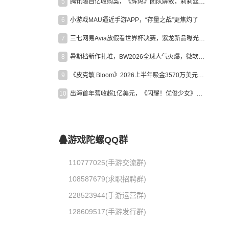
5
腾讯曝百亿收购案，《辉烬》团队解散，莉莉丝新作曝光｜陀螺周报
6
小游戏MAU逼近手游APP，“存量之战”更焦灼了
7
三七网易Avia放假看世界杯决赛，紫龙新品曝光，米哈游新作上线 | 陀螺周报
8
暑期档新作扎堆，BW2026全球人气火爆，微软XBOX大裁员|陀螺周报
9
《皮克敏 Bloom》2026上半年吸金3570万美元，中国台湾成最大市场
10
出海首年营收超1亿美元，《闪耀！优俊少女》美国市场占比达七成
游戏陀螺QQ群
110777025(手游交流群)
108587679(求职招聘群)
228523944(手游运营群)
128609517(手游发行群)