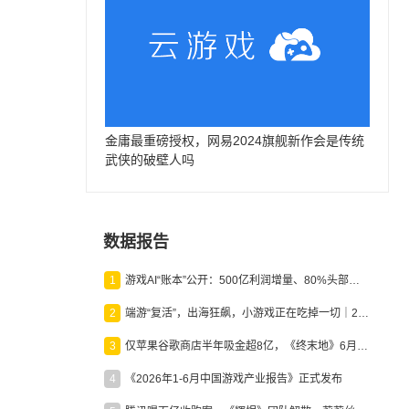
金庸最重磅授权，网易2024旗舰新作会是传统
武侠的破壁人吗
数据报告
1
游戏AI“账本”公开：500亿利润增量、80%头部入局，谁在闷声发财？
2
端游“复活”，出海狂飙，小游戏正在吃掉一切｜2026上半年产业报告
3
仅苹果谷歌商店半年吸金超8亿，《终末地》6月份收入显著回暖
4
《2026年1-6月中国游戏产业报告》正式发布