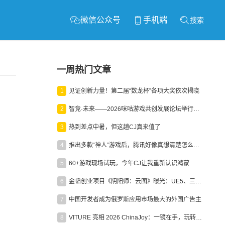
微信公众号
手机端
搜索
一周热门文章
1
见证创新力量！第二届“数龙杯”各项大奖依次揭晓
2
智竞·未来——2026咪咕游戏共创发展论坛举行：聚力精品内容、AI创作与电竞生态，共建高品质益智健康游戏社区
3
热到差点中暑，但这趟CJ真来值了
4
推出多款“神人”游戏后，腾讯好像真想清楚怎么做二次元了
5
60+游戏现场试玩，今年CJ让我重新认识鸿蒙
6
金韬创业项目《阴阳师：云图》曝光：UE5、三端互通、ARPG
7
中国开发者成为俄罗斯应用市场最大的外国广告主
8
VITURE 亮相 2026 ChinaJoy：一镜在手，玩转全场！