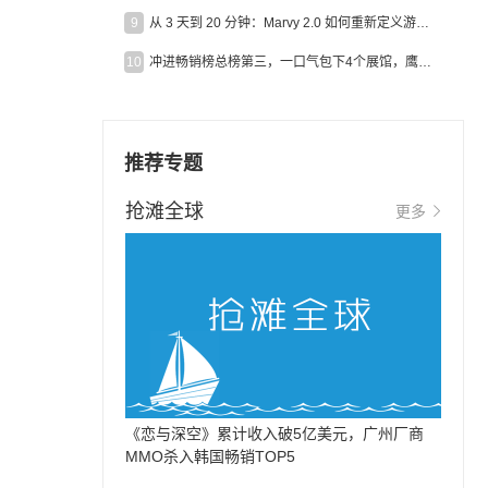
9
从 3 天到 20 分钟：Marvy 2.0 如何重新定义游戏出海营销效率？
10
冲进畅销榜总榜第三，一口气包下4个展馆，鹰角把嘉年华做爆了
推荐专题
抢滩全球
更多
《恋与深空》累计收入破5亿美元，广州厂商
MMO杀入韩国畅销TOP5