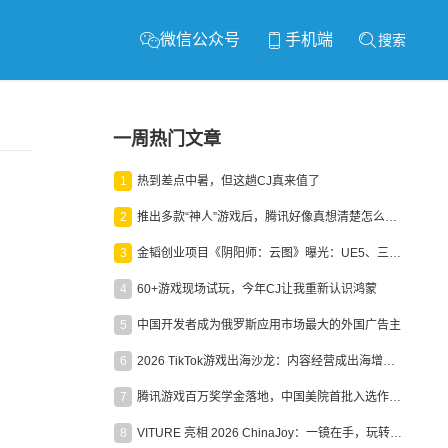
微信公众号
手机端
搜索
一周热门文章
1
热到差点中暑，但这趟CJ真来值了
2
推出多款“神人”游戏后，腾讯好像真想清楚怎么做二次元了
3
金韬创业项目《阴阳师：云图》曝光：UE5、三端互通、ARPG
4
60+游戏现场试玩，今年CJ让我重新认识鸿蒙
5
中国开发者成为俄罗斯应用市场最大的外国广告主
6
2026 TikTok游戏出海沙龙：内容经营成出海增长新引擎
7
腾讯游戏百万奖学金落地，中国美院首批入选作品获业内关注
8
VITURE 亮相 2026 ChinaJoy：一镜在手，玩转全场！