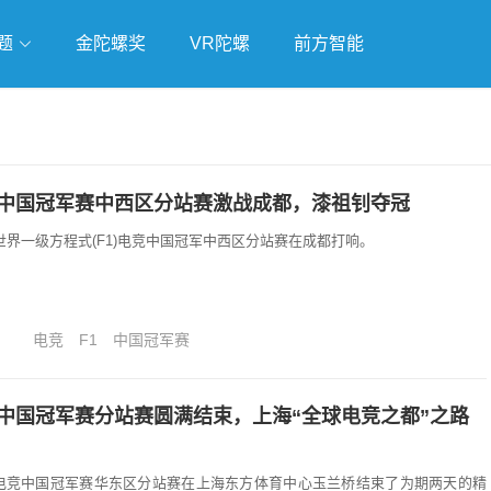
题
金陀螺奖
VR陀螺
前方智能
戏
独立游戏
云游戏
竞中国冠军赛中西区分站赛激战成都，漆祖钊夺冠
5日,世界一级方程式(F1)电竞中国冠军中西区分站赛在成都打响。
电竞
F1
中国冠军赛
竞中国冠军赛分站赛圆满结束，上海“全球电竞之都”之路
，F1电竞中国冠军赛华东区分站赛在上海东方体育中心玉兰桥结束了为期两天的精