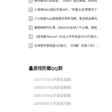
5
腾讯曝百亿收购案，《辉烬》团队解散，莉莉丝新作曝光｜陀螺周报
6
小游戏MAU逼近手游APP，“存量之战”更焦灼了
7
三七网易Avia放假看世界杯决赛，紫龙新品曝光，米哈游新作上线 | 陀螺周报
8
暑期档新作扎堆，BW2026全球人气火爆，微软XBOX大裁员|陀螺周报
9
《皮克敏 Bloom》2026上半年吸金3570万美元，中国台湾成最大市场
10
出海首年营收超1亿美元，《闪耀！优俊少女》美国市场占比达七成
游戏陀螺QQ群
110777025(手游交流群)
108587679(求职招聘群)
228523944(手游运营群)
128609517(手游发行群)