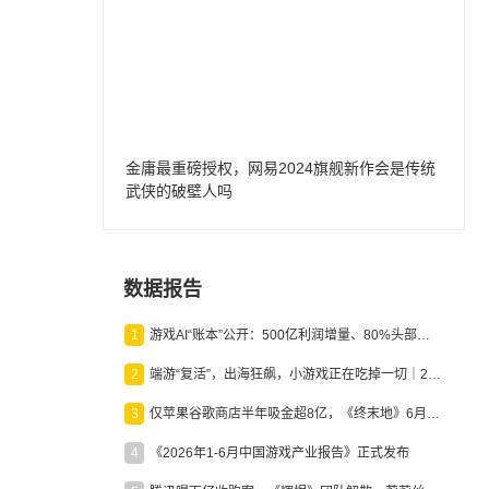
金庸最重磅授权，网易2024旗舰新作会是传统
武侠的破壁人吗
数据报告
1
游戏AI“账本”公开：500亿利润增量、80%头部入局，谁在闷声发财？
2
端游“复活”，出海狂飙，小游戏正在吃掉一切｜2026上半年产业报告
3
仅苹果谷歌商店半年吸金超8亿，《终末地》6月份收入显著回暖
4
《2026年1-6月中国游戏产业报告》正式发布