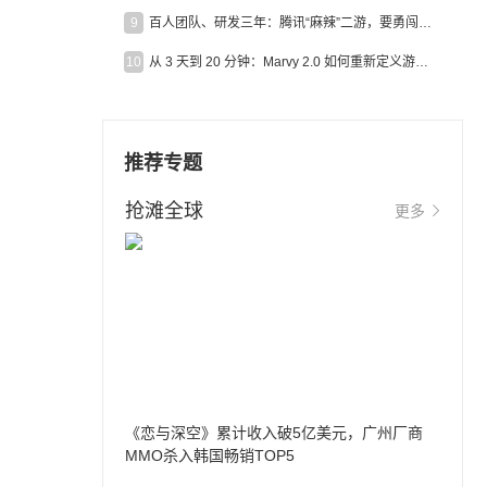
9
百人团队、研发三年：腾讯“麻辣”二游，要勇闯男性恋爱市场
10
从 3 天到 20 分钟：Marvy 2.0 如何重新定义游戏出海营销效率？
推荐专题
抢滩全球
更多
《恋与深空》累计收入破5亿美元，广州厂商
MMO杀入韩国畅销TOP5