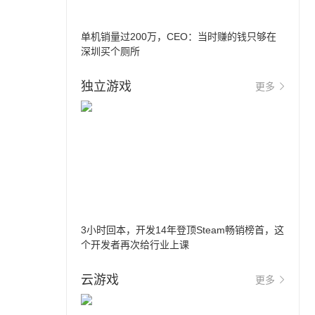
单机销量过200万，CEO：当时赚的钱只够在
深圳买个厕所
独立游戏
更多
3小时回本，开发14年登顶Steam畅销榜首，这
个开发者再次给行业上课
云游戏
更多