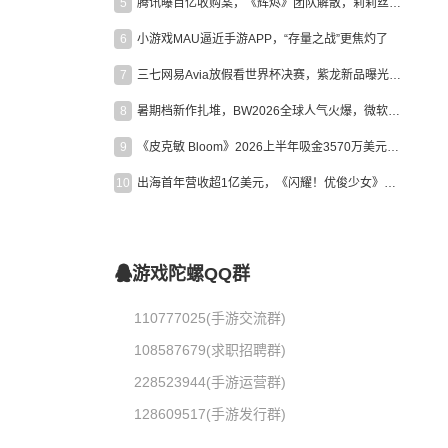
5
腾讯曝百亿收购案，《辉烬》团队解散，莉莉丝新作曝光｜陀螺周报
6
小游戏MAU逼近手游APP，“存量之战”更焦灼了
7
三七网易Avia放假看世界杯决赛，紫龙新品曝光，米哈游新作上线 | 陀螺周报
8
暑期档新作扎堆，BW2026全球人气火爆，微软XBOX大裁员|陀螺周报
9
《皮克敏 Bloom》2026上半年吸金3570万美元，中国台湾成最大市场
10
出海首年营收超1亿美元，《闪耀！优俊少女》美国市场占比达七成
游戏陀螺QQ群
110777025(手游交流群)
108587679(求职招聘群)
228523944(手游运营群)
128609517(手游发行群)