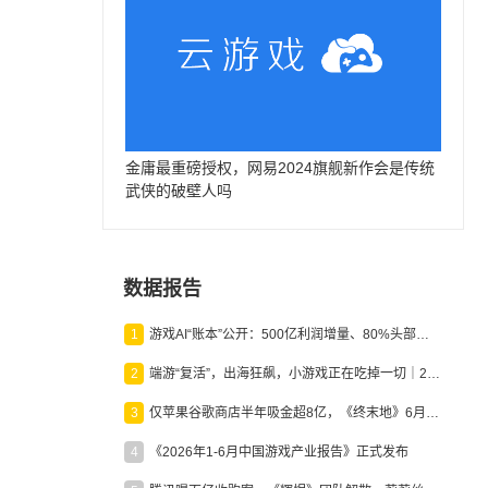
金庸最重磅授权，网易2024旗舰新作会是传统
武侠的破壁人吗
数据报告
1
游戏AI“账本”公开：500亿利润增量、80%头部入局，谁在闷声发财？
2
端游“复活”，出海狂飙，小游戏正在吃掉一切｜2026上半年产业报告
3
仅苹果谷歌商店半年吸金超8亿，《终末地》6月份收入显著回暖
4
《2026年1-6月中国游戏产业报告》正式发布