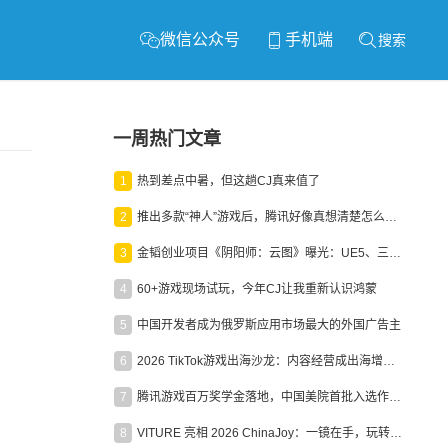
微信公众号
手机端
搜索
一周热门文章
1
热到差点中暑，但这趟CJ真来值了
2
推出多款“神人”游戏后，腾讯好像真想清楚怎么做二次元了
3
金韬创业项目《阴阳师：云图》曝光：UE5、三端互通、ARPG
4
60+游戏现场试玩，今年CJ让我重新认识鸿蒙
5
中国开发者成为俄罗斯应用市场最大的外国广告主
6
2026 TikTok游戏出海沙龙：内容经营成出海增长新引擎
7
腾讯游戏百万奖学金落地，中国美院首批入选作品获业内关注
8
VITURE 亮相 2026 ChinaJoy：一镜在手，玩转全场！