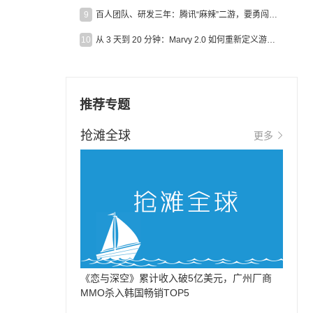
9
百人团队、研发三年：腾讯“麻辣”二游，要勇闯男性恋爱市场
10
从 3 天到 20 分钟：Marvy 2.0 如何重新定义游戏出海营销效率？
推荐专题
抢滩全球
更多
《恋与深空》累计收入破5亿美元，广州厂商
MMO杀入韩国畅销TOP5