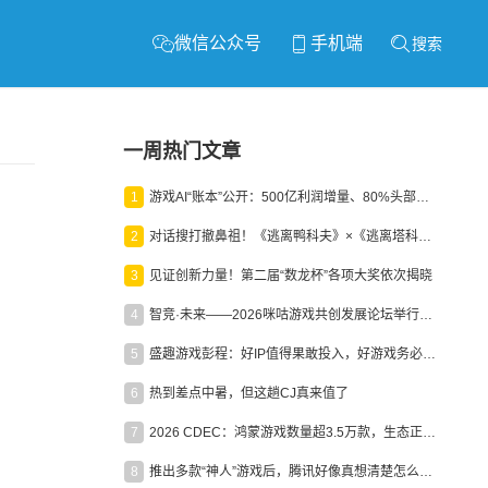
微信公众号
手机端
搜索
一周热门文章
1
游戏AI“账本”公开：500亿利润增量、80%头部入局，谁在闷声发财？
2
对话搜打撤鼻祖！《逃离鸭科夫》×《逃离塔科夫》官方线下沙龙落幕
3
见证创新力量！第二届“数龙杯”各项大奖依次揭晓
4
智竞·未来——2026咪咕游戏共创发展论坛举行：聚力精品内容、AI创作与电竞生态，共建高品质益智健康游戏社区
5
盛趣游戏彭程：好IP值得果敢投入，好游戏务必长效经营
6
热到差点中暑，但这趟CJ真来值了
7
2026 CDEC：鸿蒙游戏数量超3.5万款，生态正循环加速产业高质量发展
8
推出多款“神人”游戏后，腾讯好像真想清楚怎么做二次元了