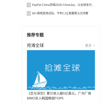
9
PayPal China亮相2026 ChinaJoy，以全球支付能力助力中国游戏企业深化全球运营
10
60+游戏现场试玩，今年CJ让我重新认识鸿蒙
推荐专题
抢滩全球
更多
《恋与深空》累计收入破5亿美元，广州厂商
MMO杀入韩国畅销TOP5