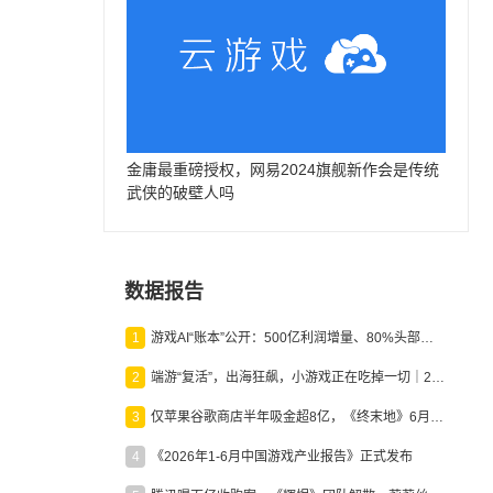
金庸最重磅授权，网易2024旗舰新作会是传统
武侠的破壁人吗
数据报告
1
游戏AI“账本”公开：500亿利润增量、80%头部入局，谁在闷声发财？
2
端游“复活”，出海狂飙，小游戏正在吃掉一切｜2026上半年产业报告
3
仅苹果谷歌商店半年吸金超8亿，《终末地》6月份收入显著回暖
4
《2026年1-6月中国游戏产业报告》正式发布