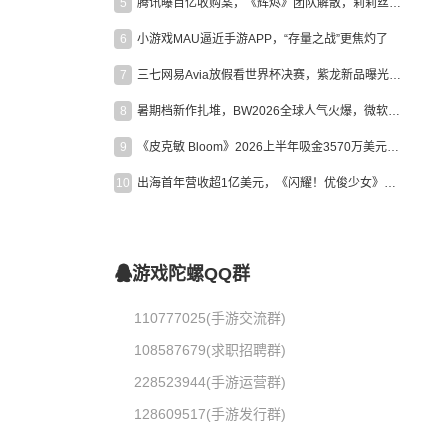
5
腾讯曝百亿收购案，《辉烬》团队解散，莉莉丝新作曝光｜陀螺周报
6
小游戏MAU逼近手游APP，“存量之战”更焦灼了
7
三七网易Avia放假看世界杯决赛，紫龙新品曝光，米哈游新作上线 | 陀螺周报
8
暑期档新作扎堆，BW2026全球人气火爆，微软XBOX大裁员|陀螺周报
9
《皮克敏 Bloom》2026上半年吸金3570万美元，中国台湾成最大市场
10
出海首年营收超1亿美元，《闪耀！优俊少女》美国市场占比达七成
游戏陀螺QQ群
110777025(手游交流群)
108587679(求职招聘群)
228523944(手游运营群)
128609517(手游发行群)