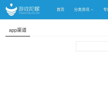
首页
分类资讯
专
抢滩全球
人工智能
武侠游
app渠道
跨界Talk