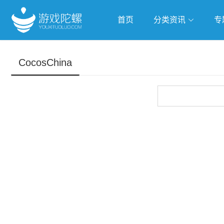
首页
分类资讯
专
抢滩全球
人工智能
武侠游
CocosChina
跨界Talk