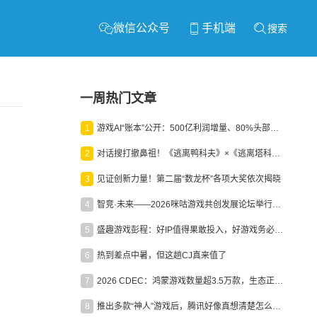
微信公众号
手机端
搜索
一周热门文章
1
游戏AI“账本”公开：500亿利润增量、80%头部入局，谁在闷声发财？
2
对话搜打撤鼻祖！《逃离鸭科夫》×《逃离塔科夫》官方线下沙龙落幕
3
见证创新力量！第二届“数龙杯”各项大奖依次揭晓
4
智竞·未来——2026咪咕游戏共创发展论坛举行：聚力精品内容、AI创作与电竞生态，共建高品质益智健康游戏社区
5
盛趣游戏彭程：好IP值得果敢投入，好游戏务必长效经营
6
热到差点中暑，但这趟CJ真来值了
7
2026 CDEC：鸿蒙游戏数量超3.5万款，生态正循环加速产业高质量发展
8
推出多款“神人”游戏后，腾讯好像真想清楚怎么做二次元了