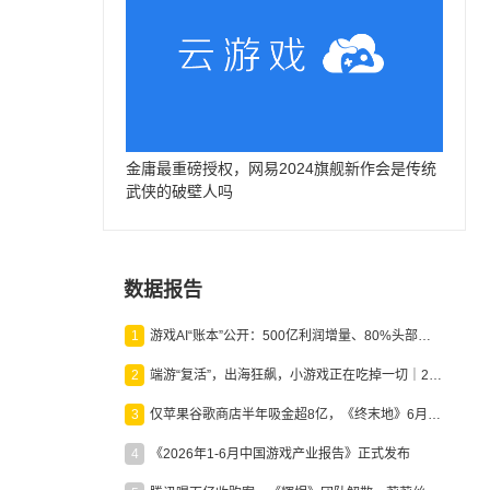
金庸最重磅授权，网易2024旗舰新作会是传统
武侠的破壁人吗
数据报告
1
游戏AI“账本”公开：500亿利润增量、80%头部入局，谁在闷声发财？
2
端游“复活”，出海狂飙，小游戏正在吃掉一切｜2026上半年产业报告
3
仅苹果谷歌商店半年吸金超8亿，《终末地》6月份收入显著回暖
4
《2026年1-6月中国游戏产业报告》正式发布