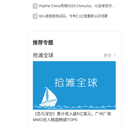
9
PayPal China亮相2026 ChinaJoy，以全球支付能力助力中国游戏企业深化全球运营
10
60+游戏现场试玩，今年CJ让我重新认识鸿蒙
推荐专题
抢滩全球
更多
《恋与深空》累计收入破5亿美元，广州厂商
MMO杀入韩国畅销TOP5