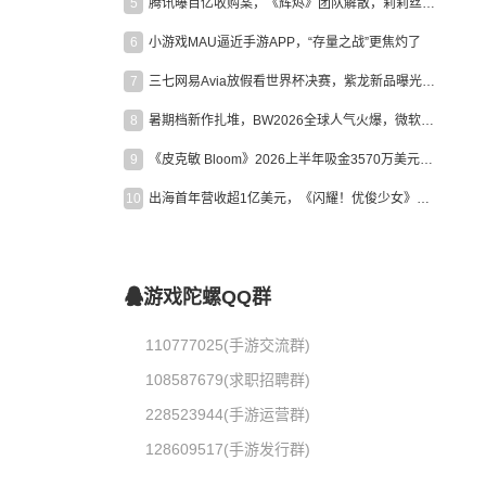
5
腾讯曝百亿收购案，《辉烬》团队解散，莉莉丝新作曝光｜陀螺周报
6
小游戏MAU逼近手游APP，“存量之战”更焦灼了
7
三七网易Avia放假看世界杯决赛，紫龙新品曝光，米哈游新作上线 | 陀螺周报
8
暑期档新作扎堆，BW2026全球人气火爆，微软XBOX大裁员|陀螺周报
9
《皮克敏 Bloom》2026上半年吸金3570万美元，中国台湾成最大市场
10
出海首年营收超1亿美元，《闪耀！优俊少女》美国市场占比达七成
游戏陀螺QQ群
110777025(手游交流群)
108587679(求职招聘群)
228523944(手游运营群)
128609517(手游发行群)