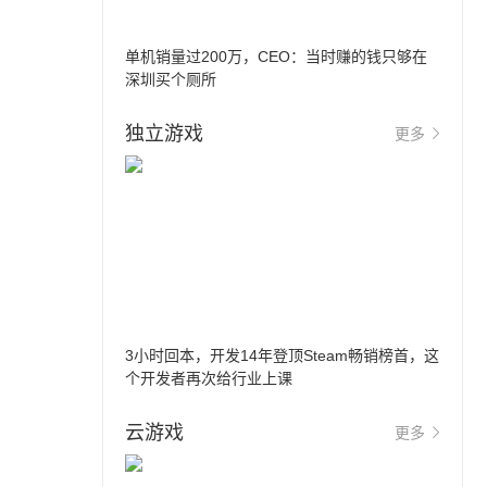
单机销量过200万，CEO：当时赚的钱只够在
深圳买个厕所
独立游戏
更多
3小时回本，开发14年登顶Steam畅销榜首，这
个开发者再次给行业上课
云游戏
更多