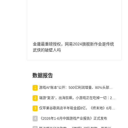
金庸最重磅授权，网易2024旗舰新作会是传统
武侠的破壁人吗
数据报告
1
游戏AI“账本”公开：500亿利润增量、80%头部入局，谁在闷声发财？
2
端游“复活”，出海狂飙，小游戏正在吃掉一切｜2026上半年产业报告
3
仅苹果谷歌商店半年吸金超8亿，《终末地》6月份收入显著回暖
4
《2026年1-6月中国游戏产业报告》正式发布