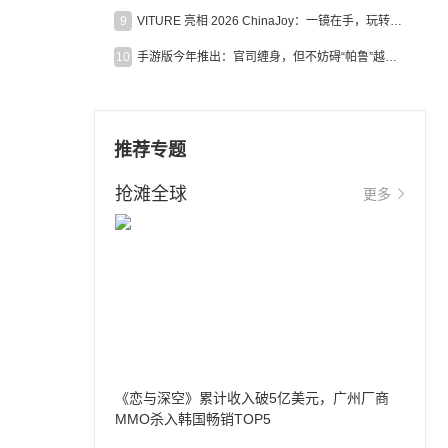
9
VITURE 亮相 2026 ChinaJoy：一镜在手，玩转全场！
10
手游版今年推出：官司缠身，但不妨碍“帕鲁”越来越火
推荐专题
抢滩全球
更多
《恋与深空》累计收入破5亿美元，广州厂商
MMO杀入韩国畅销TOP5