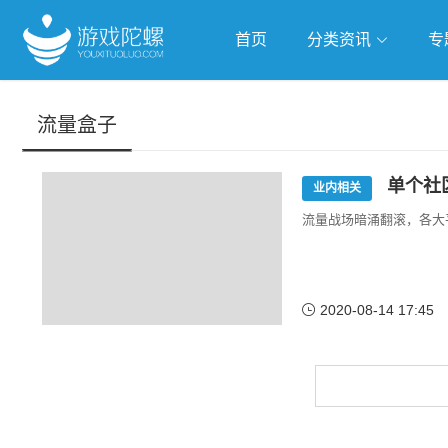
首页
分类资讯
专
抢滩全球
人工智能
武侠游
流量盒子
跨界Talk
单个社
业内相关
流量战场暗涌翻滚，各大
2020-08-14 17:45