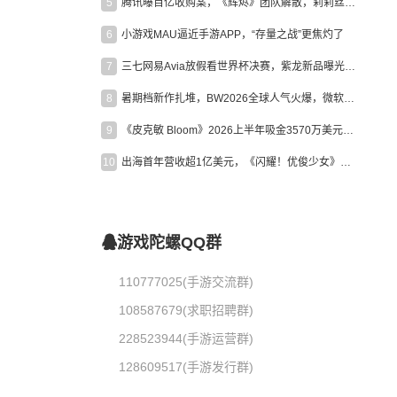
5
腾讯曝百亿收购案，《辉烬》团队解散，莉莉丝新作曝光｜陀螺周报
6
小游戏MAU逼近手游APP，“存量之战”更焦灼了
7
三七网易Avia放假看世界杯决赛，紫龙新品曝光，米哈游新作上线 | 陀螺周报
8
暑期档新作扎堆，BW2026全球人气火爆，微软XBOX大裁员|陀螺周报
9
《皮克敏 Bloom》2026上半年吸金3570万美元，中国台湾成最大市场
10
出海首年营收超1亿美元，《闪耀！优俊少女》美国市场占比达七成
游戏陀螺QQ群
110777025(手游交流群)
108587679(求职招聘群)
228523944(手游运营群)
128609517(手游发行群)