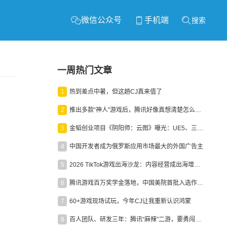
微信公众号
手机端
搜索
一周热门文章
1
热到差点中暑，但这趟CJ真来值了
2
推出多款“神人”游戏后，腾讯好像真想清楚怎么做二次元了
3
金韬创业项目《阴阳师：云图》曝光：UE5、三端互通、ARPG
4
中国开发者成为俄罗斯应用市场最大的外国广告主
5
2026 TikTok游戏出海沙龙：内容经营成出海增长新引擎
6
腾讯游戏百万奖学金落地，中国美院首批入选作品获业内关注
7
60+游戏现场试玩，今年CJ让我重新认识鸿蒙
8
百人团队、研发三年：腾讯“麻辣”二游，要勇闯男性恋爱市场