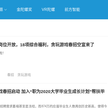
题
金陀螺奖
VR陀螺
前方智能
戏
独立游戏
云游戏
岗位开放，18项综合福利，贪玩游戏春招空宣来了
啦！
春招
贪玩游戏
春招启动 加入“职为2020大学毕业生成长计划”帮扶毕
招聘需求萎缩甚至是冻结，而874万的应届毕业生人数再创历史新高，使得今