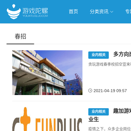
首页
分类资讯
专
抢滩全球
人工智能
武侠游
春招
跨界Talk
多方向
业内相关
贪玩游戏春季校招空宣来
2021-04-19 09:57
趣加游戏
业内相关
业生
疫情之下，众多企业岗位