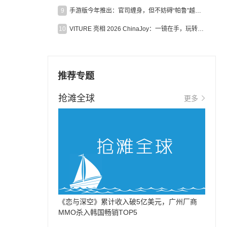
9
手游版今年推出：官司缠身，但不妨碍“帕鲁”越来越火
10
VITURE 亮相 2026 ChinaJoy：一镜在手，玩转全场！
推荐专题
抢滩全球
更多
《恋与深空》累计收入破5亿美元，广州厂商
MMO杀入韩国畅销TOP5