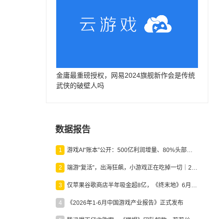
金庸最重磅授权，网易2024旗舰新作会是传统
武侠的破壁人吗
数据报告
1
游戏AI“账本”公开：500亿利润增量、80%头部入局，谁在闷声发财？
2
端游“复活”，出海狂飙，小游戏正在吃掉一切｜2026上半年产业报告
3
仅苹果谷歌商店半年吸金超8亿，《终末地》6月份收入显著回暖
4
《2026年1-6月中国游戏产业报告》正式发布