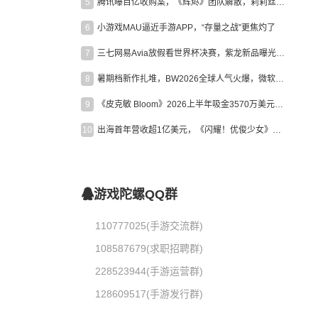
5
腾讯曝百亿收购案，《辉烬》团队解散，莉莉丝新作曝光｜陀螺周报
6
小游戏MAU逼近手游APP，“存量之战”更焦灼了
7
三七网易Avia放假看世界杯决赛，紫龙新品曝光，米哈游新作上线 | 陀螺周报
8
暑期档新作扎堆，BW2026全球人气火爆，微软XBOX大裁员|陀螺周报
9
《皮克敏 Bloom》2026上半年吸金3570万美元，中国台湾成最大市场
10
出海首年营收超1亿美元，《闪耀！优俊少女》美国市场占比达七成
游戏陀螺QQ群
110777025(手游交流群)
108587679(求职招聘群)
228523944(手游运营群)
128609517(手游发行群)