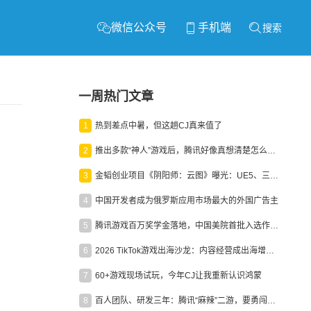
微信公众号
手机端
搜索
一周热门文章
1
热到差点中暑，但这趟CJ真来值了
2
推出多款“神人”游戏后，腾讯好像真想清楚怎么做二次元了
3
金韬创业项目《阴阳师：云图》曝光：UE5、三端互通、ARPG
4
中国开发者成为俄罗斯应用市场最大的外国广告主
5
腾讯游戏百万奖学金落地，中国美院首批入选作品获业内关注
6
2026 TikTok游戏出海沙龙：内容经营成出海增长新引擎
7
60+游戏现场试玩，今年CJ让我重新认识鸿蒙
8
百人团队、研发三年：腾讯“麻辣”二游，要勇闯男性恋爱市场