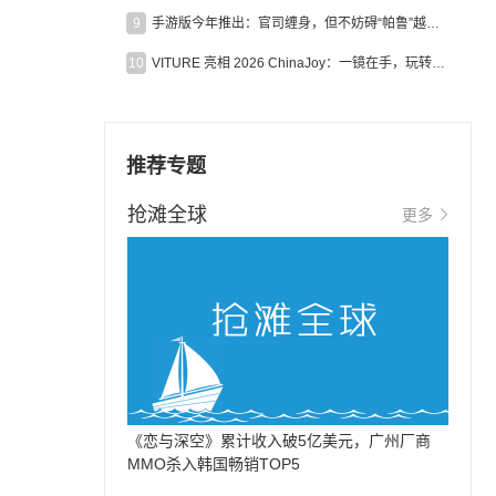
9
手游版今年推出：官司缠身，但不妨碍“帕鲁”越来越火
10
VITURE 亮相 2026 ChinaJoy：一镜在手，玩转全场！
推荐专题
抢滩全球
更多
《恋与深空》累计收入破5亿美元，广州厂商
MMO杀入韩国畅销TOP5