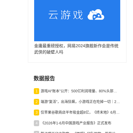
金庸最重磅授权，网易2024旗舰新作会是传统
武侠的破壁人吗
数据报告
1
游戏AI“账本”公开：500亿利润增量、80%头部入局，谁在闷声发财？
2
端游“复活”，出海狂飙，小游戏正在吃掉一切｜2026上半年产业报告
3
仅苹果谷歌商店半年吸金超8亿，《终末地》6月份收入显著回暖
4
《2026年1-6月中国游戏产业报告》正式发布