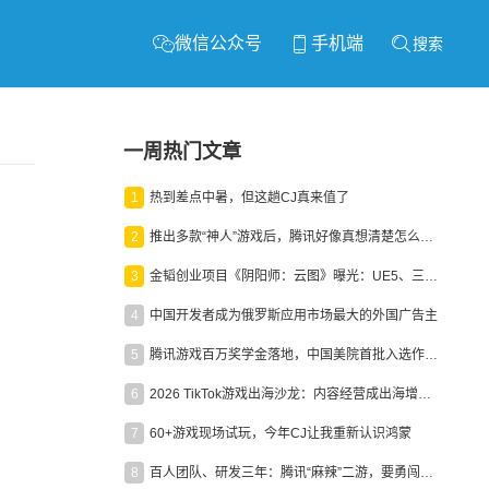
微信公众号
手机端
搜索
一周热门文章
1
热到差点中暑，但这趟CJ真来值了
2
推出多款“神人”游戏后，腾讯好像真想清楚怎么做二次元了
3
金韬创业项目《阴阳师：云图》曝光：UE5、三端互通、ARPG
4
中国开发者成为俄罗斯应用市场最大的外国广告主
5
腾讯游戏百万奖学金落地，中国美院首批入选作品获业内关注
6
2026 TikTok游戏出海沙龙：内容经营成出海增长新引擎
7
60+游戏现场试玩，今年CJ让我重新认识鸿蒙
8
百人团队、研发三年：腾讯“麻辣”二游，要勇闯男性恋爱市场