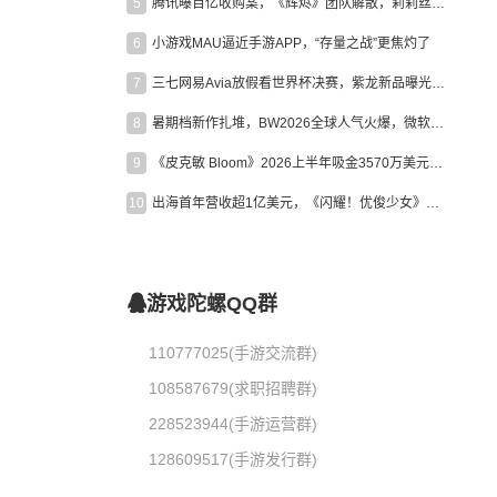
5
腾讯曝百亿收购案，《辉烬》团队解散，莉莉丝新作曝光｜陀螺周报
6
小游戏MAU逼近手游APP，“存量之战”更焦灼了
7
三七网易Avia放假看世界杯决赛，紫龙新品曝光，米哈游新作上线 | 陀螺周报
8
暑期档新作扎堆，BW2026全球人气火爆，微软XBOX大裁员|陀螺周报
9
《皮克敏 Bloom》2026上半年吸金3570万美元，中国台湾成最大市场
10
出海首年营收超1亿美元，《闪耀！优俊少女》美国市场占比达七成
游戏陀螺QQ群
110777025(手游交流群)
108587679(求职招聘群)
228523944(手游运营群)
128609517(手游发行群)