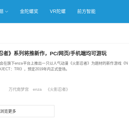
题
金陀螺奖
VR陀螺
前方智能
戏
独立游戏
云游戏
忍者》系列将推新作，PC/网页/手机端均可游玩
会在旗下enza平台上推出一只以人气动漫《火影忍者》为题材的新作游戏《N
PROJECT：TRI》，预定2019年内正式登场。
万代南梦宫
enza
《火影忍者》
浏览更多