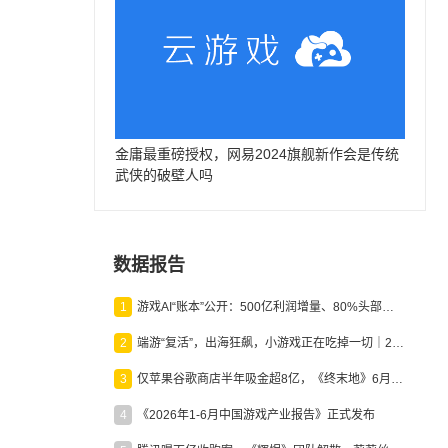
金庸最重磅授权，网易2024旗舰新作会是传统
武侠的破壁人吗
数据报告
1
游戏AI“账本”公开：500亿利润增量、80%头部入局，谁在闷声发财？
2
端游“复活”，出海狂飙，小游戏正在吃掉一切｜2026上半年产业报告
3
仅苹果谷歌商店半年吸金超8亿，《终末地》6月份收入显著回暖
4
《2026年1-6月中国游戏产业报告》正式发布