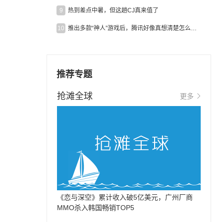
9
热到差点中暑，但这趟CJ真来值了
10
推出多款“神人”游戏后，腾讯好像真想清楚怎么做二次元了
推荐专题
抢滩全球
更多
《恋与深空》累计收入破5亿美元，广州厂商
MMO杀入韩国畅销TOP5