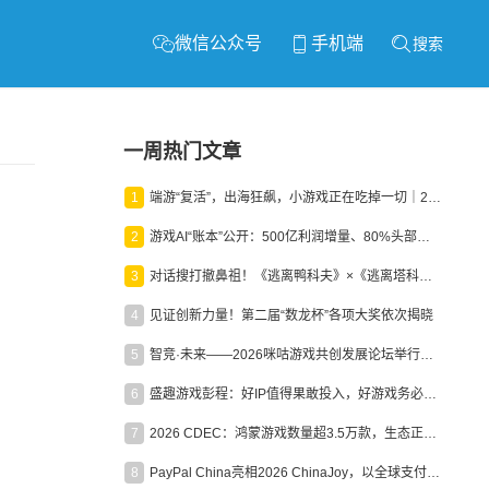
微信公众号
手机端
搜索
一周热门文章
1
端游“复活”，出海狂飙，小游戏正在吃掉一切｜2026上半年产业报告
2
游戏AI“账本”公开：500亿利润增量、80%头部入局，谁在闷声发财？
3
对话搜打撤鼻祖！《逃离鸭科夫》×《逃离塔科夫》官方线下沙龙落幕
4
见证创新力量！第二届“数龙杯”各项大奖依次揭晓
5
智竞·未来——2026咪咕游戏共创发展论坛举行：聚力精品内容、AI创作与电竞生态，共建高品质益智健康游戏社区
6
盛趣游戏彭程：好IP值得果敢投入，好游戏务必长效经营
7
2026 CDEC：鸿蒙游戏数量超3.5万款，生态正循环加速产业高质量发展
8
PayPal China亮相2026 ChinaJoy，以全球支付能力助力中国游戏企业深化全球运营