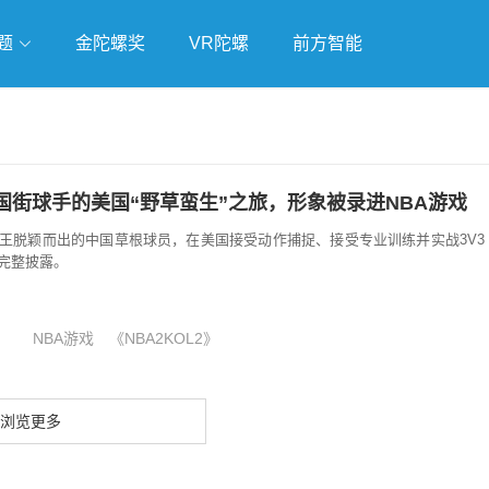
题
金陀螺奖
VR陀螺
前方智能
戏
独立游戏
云游戏
国街球手的美国“野草蛮生”之旅，形象被录进NBA游戏
王脱颖而出的中国草根球员，在美国接受动作捕捉、接受专业训练并实战3V3
完整披露。
NBA游戏
《NBA2KOL2》
浏览更多