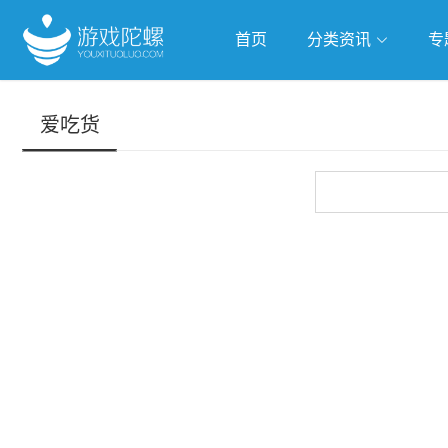
首页
分类资讯
专
抢滩全球
人工智能
武侠游
爱吃货
跨界Talk