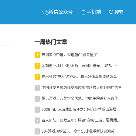
微信公众号
手机端
搜索
一周热门文章
1
热到差点中暑，但这趟CJ真来值了
2
金韬创业项目《阴阳师：云图》曝光：UE5、三端互通、ARPG
3
推出多款“神人”游戏后，腾讯好像真想清楚怎么做二次元了
4
中国开发者成为俄罗斯应用市场最大的外国广告主
5
腾讯游戏百万奖学金落地，中国美院首批入选作品获业内关注
6
2026 TikTok游戏出海沙龙：内容经营成出海增长新引擎
7
百人团队、研发三年：腾讯“麻辣”二游，要勇闯男性恋爱市场
8
60+游戏现场试玩，今年CJ让我重新认识鸿蒙