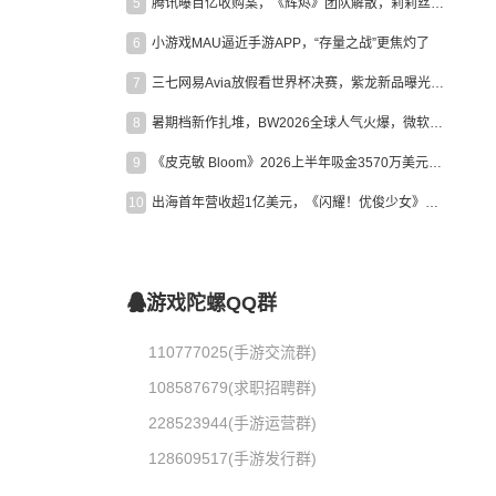
5
腾讯曝百亿收购案，《辉烬》团队解散，莉莉丝新作曝光｜陀螺周报
6
小游戏MAU逼近手游APP，“存量之战”更焦灼了
7
三七网易Avia放假看世界杯决赛，紫龙新品曝光，米哈游新作上线 | 陀螺周报
8
暑期档新作扎堆，BW2026全球人气火爆，微软XBOX大裁员|陀螺周报
9
《皮克敏 Bloom》2026上半年吸金3570万美元，中国台湾成最大市场
10
出海首年营收超1亿美元，《闪耀！优俊少女》美国市场占比达七成
游戏陀螺QQ群
110777025(手游交流群)
108587679(求职招聘群)
228523944(手游运营群)
128609517(手游发行群)