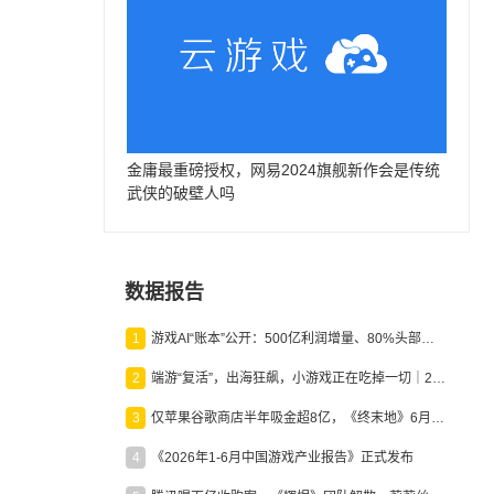
金庸最重磅授权，网易2024旗舰新作会是传统
武侠的破壁人吗
数据报告
1
游戏AI“账本”公开：500亿利润增量、80%头部入局，谁在闷声发财？
2
端游“复活”，出海狂飙，小游戏正在吃掉一切｜2026上半年产业报告
3
仅苹果谷歌商店半年吸金超8亿，《终末地》6月份收入显著回暖
4
《2026年1-6月中国游戏产业报告》正式发布