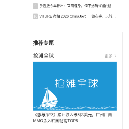
9
手游版今年推出：官司缠身，但不妨碍“帕鲁”越来越火
10
VITURE 亮相 2026 ChinaJoy：一镜在手，玩转全场！
推荐专题
抢滩全球
更多
《恋与深空》累计收入破5亿美元，广州厂商
MMO杀入韩国畅销TOP5