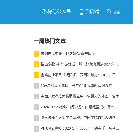
微信公众号
手机端
搜索
一周热门文章
1
热到差点中暑，但这趟CJ真来值了
2
推出多款“神人”游戏后，腾讯好像真想清楚怎么做二次元了
3
金韬创业项目《阴阳师：云图》曝光：UE5、三端互通、ARPG
4
60+游戏现场试玩，今年CJ让我重新认识鸿蒙
5
中国开发者成为俄罗斯应用市场最大的外国广告主
6
2026 TikTok游戏出海沙龙：内容经营成出海增长新引擎
7
腾讯游戏百万奖学金落地，中国美院首批入选作品获业内关注
8
VITURE 亮相 2026 ChinaJoy：一镜在手，玩转全场！