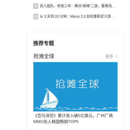
9
百人团队、研发三年：腾讯“麻辣”二游，要勇闯男性恋爱市场
10
从 3 天到 20 分钟：Marvy 2.0 如何重新定义游戏出海营销效率？
推荐专题
抢滩全球
更多
《恋与深空》累计收入破5亿美元，广州厂商
MMO杀入韩国畅销TOP5