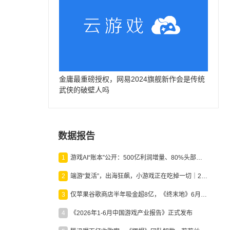
金庸最重磅授权，网易2024旗舰新作会是传统
武侠的破壁人吗
数据报告
1
游戏AI“账本”公开：500亿利润增量、80%头部入局，谁在闷声发财？
2
端游“复活”，出海狂飙，小游戏正在吃掉一切｜2026上半年产业报告
3
仅苹果谷歌商店半年吸金超8亿，《终末地》6月份收入显著回暖
4
《2026年1-6月中国游戏产业报告》正式发布