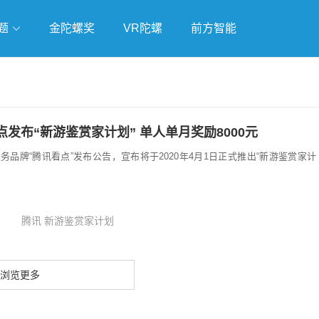
题
金陀螺奖
VR陀螺
前方智能
戏
独立游戏
云游戏
腾讯看点发布“新游鉴赏家计划” 单人单月奖励8000元
品牌“腾讯看点”发布公告，宣布将于2020年4月1日正式推出“新游鉴赏家计
腾讯 新游鉴赏家计划
浏览更多