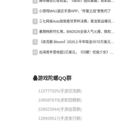
5
腾讯曝百亿收购案，《辉烬》团队解散，莉莉丝新作曝光｜陀螺周报
6
小游戏MAU逼近手游APP，“存量之战”更焦灼了
7
三七网易Avia放假看世界杯决赛，紫龙新品曝光，米哈游新作上线 | 陀螺周报
8
暑期档新作扎堆，BW2026全球人气火爆，微软XBOX大裁员|陀螺周报
9
《皮克敏 Bloom》2026上半年吸金3570万美元，中国台湾成最大市场
10
出海首年营收超1亿美元，《闪耀！优俊少女》美国市场占比达七成
游戏陀螺QQ群
110777025(手游交流群)
108587679(求职招聘群)
228523944(手游运营群)
128609517(手游发行群)