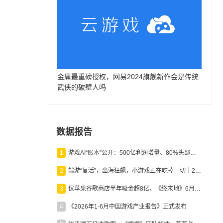
金庸最重磅授权，网易2024旗舰新作会是传统
武侠的破壁人吗
数据报告
1
游戏AI“账本”公开：500亿利润增量、80%头部入局，谁在闷声发财？
2
端游“复活”，出海狂飙，小游戏正在吃掉一切｜2026上半年产业报告
3
仅苹果谷歌商店半年吸金超8亿，《终末地》6月份收入显著回暖
4
《2026年1-6月中国游戏产业报告》正式发布