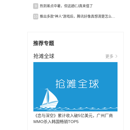
9
热到差点中暑，但这趟CJ真来值了
10
推出多款“神人”游戏后，腾讯好像真想清楚怎么做二次元了
推荐专题
抢滩全球
更多
《恋与深空》累计收入破5亿美元，广州厂商
MMO杀入韩国畅销TOP5