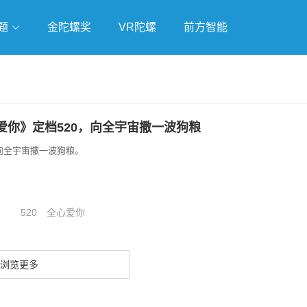
题
金陀螺奖
VR陀螺
前方智能
戏
独立游戏
云游戏
爱你》定档520，向全宇宙撒一波狗粮
，向全宇宙撒一波狗粮。
520
全心爱你
浏览更多