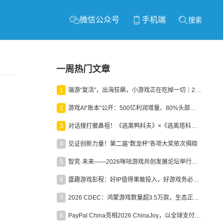
微信公众号
手机端
搜索
一周热门文章
1
端游“复活”，出海狂飙，小游戏正在吃掉一切｜2026上半年产业报告
2
游戏AI“账本”公开：500亿利润增量、80%头部入局，谁在闷声发财？
3
对话搜打撤鼻祖！《逃离鸭科夫》×《逃离塔科夫》官方线下沙龙落幕
4
见证创新力量！第二届“数龙杯”各项大奖依次揭晓
5
智竞·未来——2026咪咕游戏共创发展论坛举行：聚力精品内容、AI创作与电竞生态，共建高品质益智健康游戏社区
6
盛趣游戏彭程：好IP值得果敢投入，好游戏务必长效经营
7
2026 CDEC：鸿蒙游戏数量超3.5万款，生态正循环加速产业高质量发展
8
PayPal China亮相2026 ChinaJoy，以全球支付能力助力中国游戏企业深化全球运营