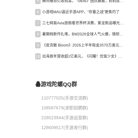
5
腾讯曝百亿收购案，《辉烬》团队解散，莉莉丝新作曝光｜陀螺周报
6
小游戏MAU逼近手游APP，“存量之战”更焦灼了
7
三七网易Avia放假看世界杯决赛，紫龙新品曝光，米哈游新作上线 | 陀螺周报
8
暑期档新作扎堆，BW2026全球人气火爆，微软XBOX大裁员|陀螺周报
9
《皮克敏 Bloom》2026上半年吸金3570万美元，中国台湾成最大市场
10
出海首年营收超1亿美元，《闪耀！优俊少女》美国市场占比达七成
游戏陀螺QQ群
110777025(手游交流群)
108587679(求职招聘群)
228523944(手游运营群)
128609517(手游发行群)