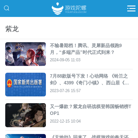
紫龙
不输暑期档！腾讯、灵犀新品领跑9
月，“多端产品”时代正式到来？
2024-09-05 11:03
7月88款版号下发！心动网络 《铃兰之
剑》、4399《奇门小镇》、西山居《剑
侠世界：起源》在列
2023-07-26 15:57
又一爆款？紫龙自研战棋登韩国畅销榜T
OP1
2022-12-15 10:04
《天地劫》回来了，战棋游戏的春天还