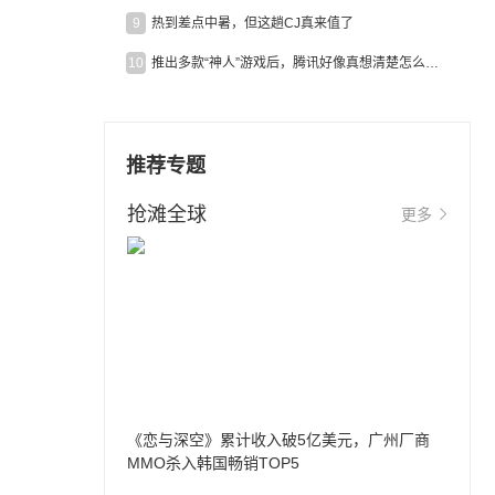
9
热到差点中暑，但这趟CJ真来值了
10
推出多款“神人”游戏后，腾讯好像真想清楚怎么做二次元了
推荐专题
抢滩全球
更多
《恋与深空》累计收入破5亿美元，广州厂商
MMO杀入韩国畅销TOP5