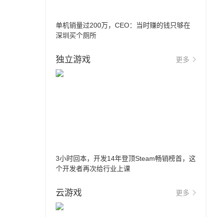
单机销量过200万，CEO：当时赚的钱只够在
深圳买个厕所
独立游戏
更多
3小时回本，开发14年登顶Steam畅销榜首，这
个开发者再次给行业上课
云游戏
更多