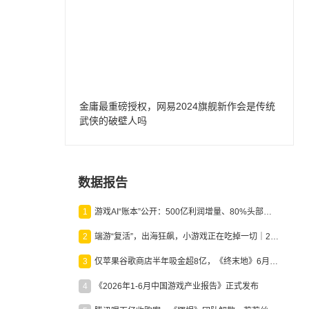
金庸最重磅授权，网易2024旗舰新作会是传统
武侠的破壁人吗
数据报告
1
游戏AI“账本”公开：500亿利润增量、80%头部入局，谁在闷声发财？
2
端游“复活”，出海狂飙，小游戏正在吃掉一切｜2026上半年产业报告
3
仅苹果谷歌商店半年吸金超8亿，《终末地》6月份收入显著回暖
4
《2026年1-6月中国游戏产业报告》正式发布