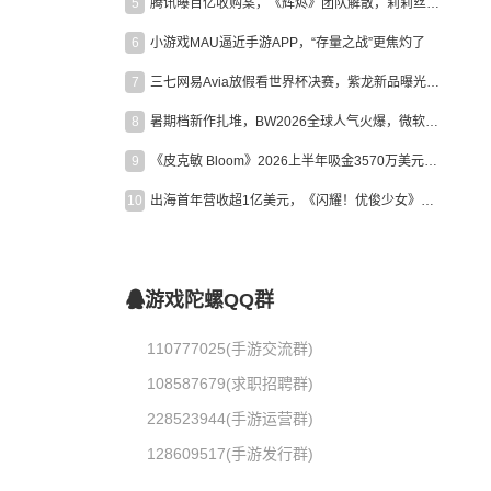
5
腾讯曝百亿收购案，《辉烬》团队解散，莉莉丝新作曝光｜陀螺周报
6
小游戏MAU逼近手游APP，“存量之战”更焦灼了
7
三七网易Avia放假看世界杯决赛，紫龙新品曝光，米哈游新作上线 | 陀螺周报
8
暑期档新作扎堆，BW2026全球人气火爆，微软XBOX大裁员|陀螺周报
9
《皮克敏 Bloom》2026上半年吸金3570万美元，中国台湾成最大市场
10
出海首年营收超1亿美元，《闪耀！优俊少女》美国市场占比达七成
游戏陀螺QQ群
110777025(手游交流群)
108587679(求职招聘群)
228523944(手游运营群)
128609517(手游发行群)