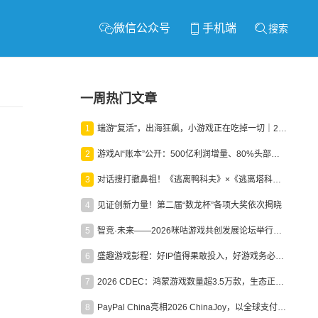
微信公众号
手机端
搜索
一周热门文章
1
端游“复活”，出海狂飙，小游戏正在吃掉一切｜2026上半年产业报告
2
游戏AI“账本”公开：500亿利润增量、80%头部入局，谁在闷声发财？
3
对话搜打撤鼻祖！《逃离鸭科夫》×《逃离塔科夫》官方线下沙龙落幕
4
见证创新力量！第二届“数龙杯”各项大奖依次揭晓
5
智竞·未来——2026咪咕游戏共创发展论坛举行：聚力精品内容、AI创作与电竞生态，共建高品质益智健康游戏社区
6
盛趣游戏彭程：好IP值得果敢投入，好游戏务必长效经营
7
2026 CDEC：鸿蒙游戏数量超3.5万款，生态正循环加速产业高质量发展
8
PayPal China亮相2026 ChinaJoy，以全球支付能力助力中国游戏企业深化全球运营