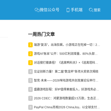
微信公众号
手机端
搜索
一周热门文章
1
端游“复活”，出海狂飙，小游戏正在吃掉一切｜2026上半年产业报告
2
游戏AI“账本”公开：500亿利润增量、80%头部入局，谁在闷声发财？
3
对话搜打撤鼻祖！《逃离鸭科夫》×《逃离塔科夫》官方线下沙龙落幕
4
见证创新力量！第二届“数龙杯”各项大奖依次揭晓
5
智竞·未来——2026咪咕游戏共创发展论坛举行：聚力精品内容、AI创作与电竞生态，共建高品质益智健康游戏社区
6
盛趣游戏彭程：好IP值得果敢投入，好游戏务必长效经营
7
2026 CDEC：鸿蒙游戏数量超3.5万款，生态正循环加速产业高质量发展
8
PayPal China亮相2026 ChinaJoy，以全球支付能力助力中国游戏企业深化全球运营