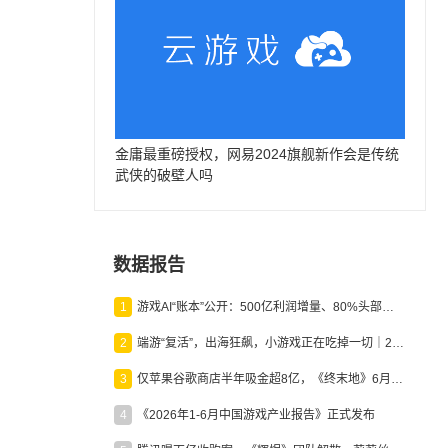
金庸最重磅授权，网易2024旗舰新作会是传统
武侠的破壁人吗
数据报告
1
游戏AI“账本”公开：500亿利润增量、80%头部入局，谁在闷声发财？
2
端游“复活”，出海狂飙，小游戏正在吃掉一切｜2026上半年产业报告
3
仅苹果谷歌商店半年吸金超8亿，《终末地》6月份收入显著回暖
4
《2026年1-6月中国游戏产业报告》正式发布