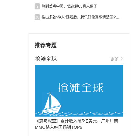
9
热到差点中暑，但这趟CJ真来值了
10
推出多款“神人”游戏后，腾讯好像真想清楚怎么做二次元了
推荐专题
抢滩全球
更多
《恋与深空》累计收入破5亿美元，广州厂商
MMO杀入韩国畅销TOP5