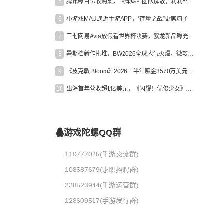
5
腾讯曝百亿收购案，《辉烬》团队解散，莉莉丝新作曝光｜陀螺周报
6
小游戏MAU逼近手游APP，“存量之战”更焦灼了
7
三七网易Avia放假看世界杯决赛，紫龙新品曝光，米哈游新作上线 | 陀螺周报
8
暑期档新作扎堆，BW2026全球人气火爆，微软XBOX大裁员|陀螺周报
9
《皮克敏 Bloom》2026上半年吸金3570万美元，中国台湾成最大市场
10
出海首年营收超1亿美元，《闪耀！优俊少女》美国市场占比达七成
游戏陀螺QQ群
110777025(手游交流群)
108587679(求职招聘群)
228523944(手游运营群)
128609517(手游发行群)