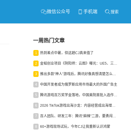
微信公众号
手机端
搜索
一周热门文章
1
热到差点中暑，但这趟CJ真来值了
2
金韬创业项目《阴阳师：云图》曝光：UE5、三端互通、ARPG
3
推出多款“神人”游戏后，腾讯好像真想清楚怎么做二次元了
4
中国开发者成为俄罗斯应用市场最大的外国广告主
5
腾讯游戏百万奖学金落地，中国美院首批入选作品获业内关注
6
2026 TikTok游戏出海沙龙：内容经营成出海增长新引擎
7
百人团队、研发三年：腾讯“麻辣”二游，要勇闯男性恋爱市场
8
60+游戏现场试玩，今年CJ让我重新认识鸿蒙