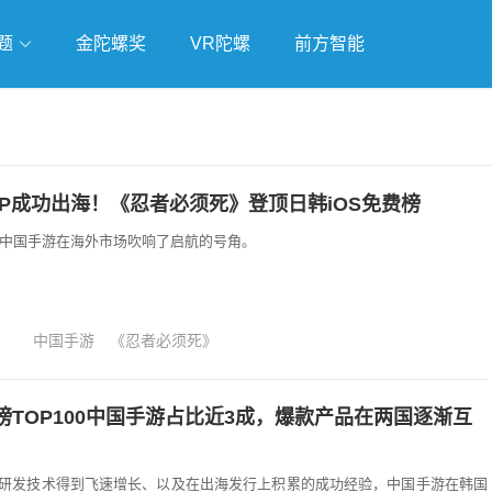
题
金陀螺奖
VR陀螺
前方智能
戏
独立游戏
云游戏
IP成功出海！《忍者必须死》登顶日韩iOS免费榜
一款中国手游在海外市场吹响了启航的号角。
中国手游
《忍者必须死》
榜TOP100中国手游占比近3成，爆款产品在两国逐渐互
研发技术得到飞速增长、以及在出海发行上积累的成功经验，中国手游在韩国