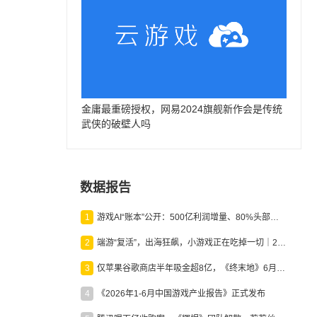
金庸最重磅授权，网易2024旗舰新作会是传统
武侠的破壁人吗
数据报告
1
游戏AI“账本”公开：500亿利润增量、80%头部入局，谁在闷声发财？
2
端游“复活”，出海狂飙，小游戏正在吃掉一切｜2026上半年产业报告
3
仅苹果谷歌商店半年吸金超8亿，《终末地》6月份收入显著回暖
4
《2026年1-6月中国游戏产业报告》正式发布