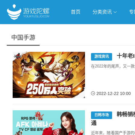
首页
分类资讯
专
抢滩全球
人工智能
武侠游
中国手游
跨界Talk
十年老
游戏资讯
在2022年的尾声，又
2022-12-22 10:00
韩畅销
日韩市场
通
近年来，随着国产手游的