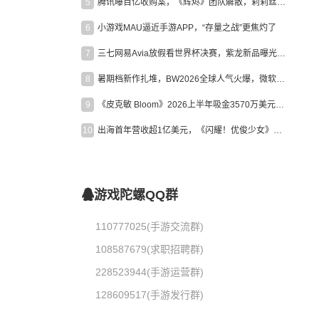
5
腾讯曝百亿收购案，《辉烬》团队解散，莉莉丝新作曝光｜陀螺周报
6
小游戏MAU逼近手游APP，“存量之战”更焦灼了
7
三七网易Avia放假看世界杯决赛，紫龙新品曝光，米哈游新作上线 | 陀螺周报
8
暑期档新作扎堆，BW2026全球人气火爆，微软XBOX大裁员|陀螺周报
9
《皮克敏 Bloom》2026上半年吸金3570万美元，中国台湾成最大市场
10
出海首年营收超1亿美元，《闪耀！优俊少女》美国市场占比达七成
游戏陀螺QQ群
110777025(手游交流群)
108587679(求职招聘群)
228523944(手游运营群)
128609517(手游发行群)