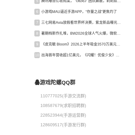
5
腾讯曝百亿收购案，《辉烬》团队解散，莉莉丝新作曝光｜陀螺周报
6
小游戏MAU逼近手游APP，“存量之战”更焦灼了
7
三七网易Avia放假看世界杯决赛，紫龙新品曝光，米哈游新作上线 | 陀螺周报
8
暑期档新作扎堆，BW2026全球人气火爆，微软XBOX大裁员|陀螺周报
9
《皮克敏 Bloom》2026上半年吸金3570万美元，中国台湾成最大市场
10
出海首年营收超1亿美元，《闪耀！优俊少女》美国市场占比达七成
游戏陀螺QQ群
110777025(手游交流群)
108587679(求职招聘群)
228523944(手游运营群)
128609517(手游发行群)