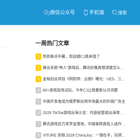
微信公众号
手机端
搜索
一周热门文章
1
热到差点中暑，但这趟CJ真来值了
2
推出多款“神人”游戏后，腾讯好像真想清楚怎么做二次元了
3
金韬创业项目《阴阳师：云图》曝光：UE5、三端互通、ARPG
4
60+游戏现场试玩，今年CJ让我重新认识鸿蒙
5
中国开发者成为俄罗斯应用市场最大的外国广告主
6
2026 TikTok游戏出海沙龙：内容经营成出海增长新引擎
7
腾讯游戏百万奖学金落地，中国美院首批入选作品获业内关注
8
VITURE 亮相 2026 ChinaJoy：一镜在手，玩转全场！