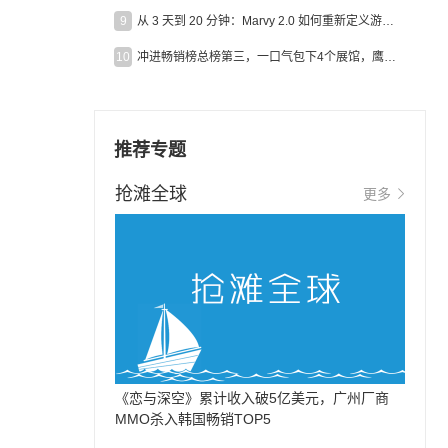
9
从 3 天到 20 分钟：Marvy 2.0 如何重新定义游戏出海营销效率？
10
冲进畅销榜总榜第三，一口气包下4个展馆，鹰角把嘉年华做爆了
推荐专题
抢滩全球
更多
《恋与深空》累计收入破5亿美元，广州厂商
MMO杀入韩国畅销TOP5