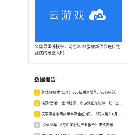
金庸最重磅授权，网易2024旗舰新作会是传统
武侠的破壁人吗
数据报告
1
游戏AI“账本”公开：500亿利润增量、80%头部入局，谁在闷声发财？
2
端游“复活”，出海狂飙，小游戏正在吃掉一切｜2026上半年产业报告
3
仅苹果谷歌商店半年吸金超8亿，《终末地》6月份收入显著回暖
4
《2026年1-6月中国游戏产业报告》正式发布