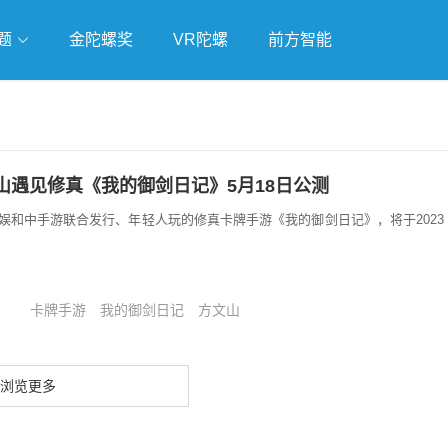
题
金陀螺奖
VR陀螺
前方智能
戏
独立游戏
云游戏
山遇见修真《我的御剑日记》5月18日公测
娱和中手游联合发行、年轻人玩的修真卡牌手游《我的御剑日记》，将于2023
卡牌手游
我的御剑日记
方文山
浏览更多