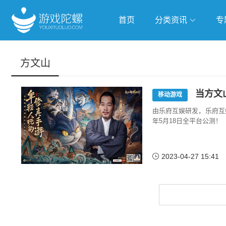
首页
分类资讯
专
抢滩全球
人工智能
武侠游
方文山
跨界Talk
当方文
移动游戏
由乐府互娱研发，乐府互
年5月18日全平台公测！
2023-04-27 15:41