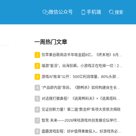
微信公众号
手机端
搜索
一周热门文章
1
仅苹果谷歌商店半年吸金超8亿，《终末地》6月份收入显著回暖
2
端游“复活”，出海狂飙，小游戏正在吃掉一切｜2026上半年产业报告
3
游戏AI“账本”公开：500亿利润增量、80%头部入局，谁在闷声发财？
4
“产品即内容”背后，《鹅鸭杀》如何构建自生长生态？
5
对话搜打撤鼻祖！《逃离鸭科夫》×《逃离塔科夫》官方线下沙龙落幕
6
见证创新力量！第二届“数龙杯”各项大奖依次揭晓
7
智竞·未来——2026咪咕游戏共创发展论坛举行：聚力精品内容、AI创作与电竞生态，共建高品质益智健康游戏社区
8
盛趣游戏彭程：好IP值得果敢投入，好游戏务必长效经营