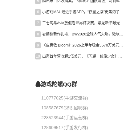
5
腾讯曝百亿收购案，《辉烬》团队解散，莉莉丝新作曝光｜陀螺周报
6
小游戏MAU逼近手游APP，“存量之战”更焦灼了
7
三七网易Avia放假看世界杯决赛，紫龙新品曝光，米哈游新作上线 | 陀螺周报
8
暑期档新作扎堆，BW2026全球人气火爆，微软XBOX大裁员|陀螺周报
9
《皮克敏 Bloom》2026上半年吸金3570万美元，中国台湾成最大市场
10
出海首年营收超1亿美元，《闪耀！优俊少女》美国市场占比达七成
游戏陀螺QQ群
110777025(手游交流群)
108587679(求职招聘群)
228523944(手游运营群)
128609517(手游发行群)