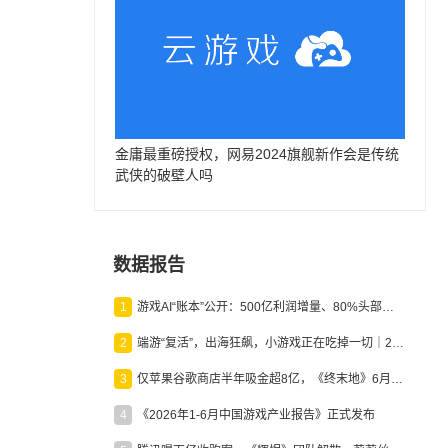
金庸最重磅授权，网易2024旗舰新作会是传统
武侠的破壁人吗
数据报告
1
游戏AI“账本”公开：500亿利润增量、80%头部入局，谁在闷声发财？
2
端游“复活”，出海狂飙，小游戏正在吃掉一切｜2026上半年产业报告
3
仅苹果谷歌商店半年吸金超8亿，《终末地》6月份收入显著回暖
4
《2026年1-6月中国游戏产业报告》正式发布