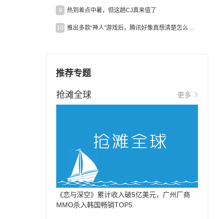
9
热到差点中暑，但这趟CJ真来值了
10
推出多款“神人”游戏后，腾讯好像真想清楚怎么做二次元了
推荐专题
抢滩全球
更多
《恋与深空》累计收入破5亿美元，广州厂商
MMO杀入韩国畅销TOP5