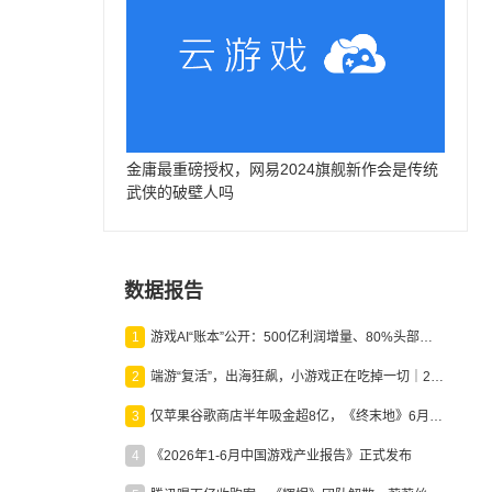
金庸最重磅授权，网易2024旗舰新作会是传统
武侠的破壁人吗
数据报告
1
游戏AI“账本”公开：500亿利润增量、80%头部入局，谁在闷声发财？
2
端游“复活”，出海狂飙，小游戏正在吃掉一切｜2026上半年产业报告
3
仅苹果谷歌商店半年吸金超8亿，《终末地》6月份收入显著回暖
4
《2026年1-6月中国游戏产业报告》正式发布