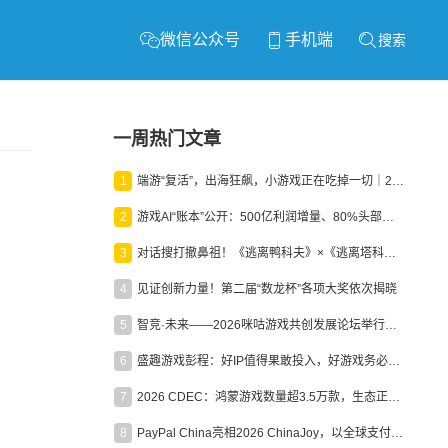
微信公众号
手机端
搜索
一周热门文章
1
端游“复活”，出海狂飙，小游戏正在吃掉一切｜2026上半年产业报告
2
游戏AI“账本”公开：500亿利润增量、80%头部入局，谁在闷声发财？
3
对话搜打撤鼻祖！《逃离鸭科夫》×《逃离塔科夫》官方线下沙龙落幕
4
见证创新力量！第二届“数龙杯”各项大奖依次揭晓
5
智竞·未来——2026咪咕游戏共创发展论坛举行：聚力精品内容、AI创作与电竞生态，共建高品质益智健康游戏社区
6
盛趣游戏彭程：好IP值得果敢投入，好游戏务必长效经营
7
2026 CDEC：鸿蒙游戏数量超3.5万款，生态正循环加速产业高质量发展
8
PayPal China亮相2026 ChinaJoy，以全球支付能力助力中国游戏企业深化全球运营