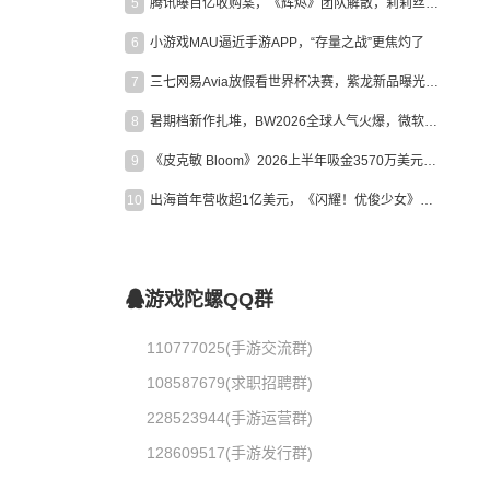
5
腾讯曝百亿收购案，《辉烬》团队解散，莉莉丝新作曝光｜陀螺周报
6
小游戏MAU逼近手游APP，“存量之战”更焦灼了
7
三七网易Avia放假看世界杯决赛，紫龙新品曝光，米哈游新作上线 | 陀螺周报
8
暑期档新作扎堆，BW2026全球人气火爆，微软XBOX大裁员|陀螺周报
9
《皮克敏 Bloom》2026上半年吸金3570万美元，中国台湾成最大市场
10
出海首年营收超1亿美元，《闪耀！优俊少女》美国市场占比达七成
游戏陀螺QQ群
110777025(手游交流群)
108587679(求职招聘群)
228523944(手游运营群)
128609517(手游发行群)