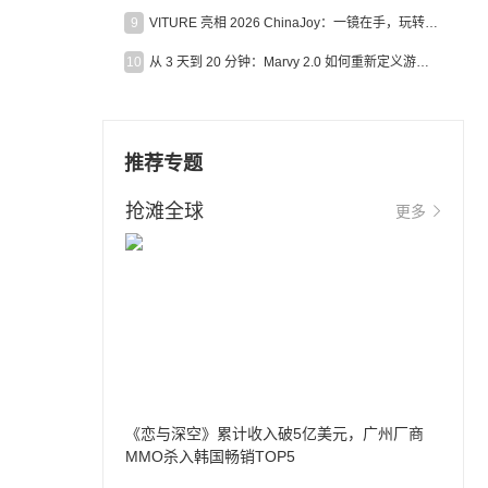
9
VITURE 亮相 2026 ChinaJoy：一镜在手，玩转全场！
10
从 3 天到 20 分钟：Marvy 2.0 如何重新定义游戏出海营销效率？
推荐专题
抢滩全球
更多
《恋与深空》累计收入破5亿美元，广州厂商
MMO杀入韩国畅销TOP5