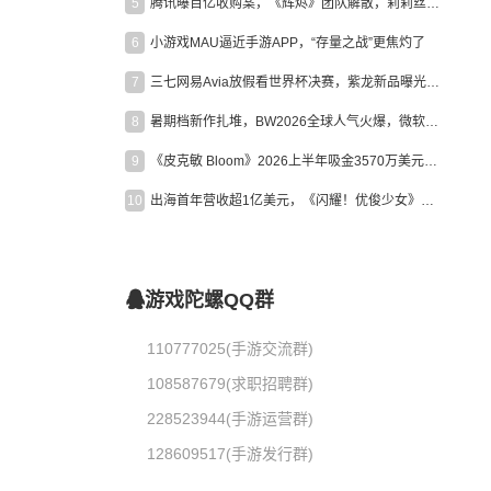
5
腾讯曝百亿收购案，《辉烬》团队解散，莉莉丝新作曝光｜陀螺周报
6
小游戏MAU逼近手游APP，“存量之战”更焦灼了
7
三七网易Avia放假看世界杯决赛，紫龙新品曝光，米哈游新作上线 | 陀螺周报
8
暑期档新作扎堆，BW2026全球人气火爆，微软XBOX大裁员|陀螺周报
9
《皮克敏 Bloom》2026上半年吸金3570万美元，中国台湾成最大市场
10
出海首年营收超1亿美元，《闪耀！优俊少女》美国市场占比达七成
游戏陀螺QQ群
110777025(手游交流群)
108587679(求职招聘群)
228523944(手游运营群)
128609517(手游发行群)