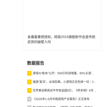
金庸最重磅授权，网易2024旗舰新作会是传统
武侠的破壁人吗
数据报告
1
游戏AI“账本”公开：500亿利润增量、80%头部入局，谁在闷声发财？
2
端游“复活”，出海狂飙，小游戏正在吃掉一切｜2026上半年产业报告
3
仅苹果谷歌商店半年吸金超8亿，《终末地》6月份收入显著回暖
4
《2026年1-6月中国游戏产业报告》正式发布