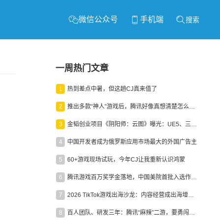
微信公众号
手机端
搜索
一周热门文章
1
热到差点中暑，但这趟CJ真来值了
2
推出多款“神人”游戏后，腾讯好像真想清楚怎么做二次元了
3
金韬创业项目《阴阳师：云图》曝光：UE5、三端互通、ARPG
4
中国开发者成为俄罗斯应用市场最大的外国广告主
5
60+游戏现场试玩，今年CJ让我重新认识鸿蒙
6
腾讯游戏百万奖学金落地，中国美院首批入选作品获业内关注
7
2026 TikTok游戏出海沙龙：内容经营成出海增长新引擎
8
百人团队、研发三年：腾讯“麻辣”二游，要勇闯男性恋爱市场