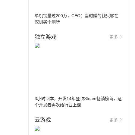
单机销量过200万，CEO：当时赚的钱只够在
深圳买个厕所
独立游戏
更多
3小时回本，开发14年登顶Steam畅销榜首，这
个开发者再次给行业上课
云游戏
更多