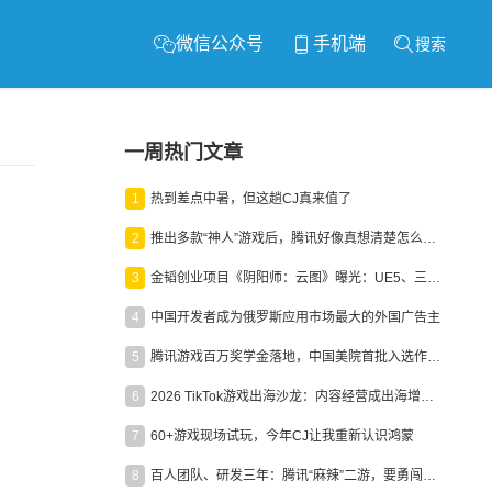
微信公众号
手机端
搜索
一周热门文章
1
热到差点中暑，但这趟CJ真来值了
2
推出多款“神人”游戏后，腾讯好像真想清楚怎么做二次元了
3
金韬创业项目《阴阳师：云图》曝光：UE5、三端互通、ARPG
4
中国开发者成为俄罗斯应用市场最大的外国广告主
5
腾讯游戏百万奖学金落地，中国美院首批入选作品获业内关注
6
2026 TikTok游戏出海沙龙：内容经营成出海增长新引擎
7
60+游戏现场试玩，今年CJ让我重新认识鸿蒙
8
百人团队、研发三年：腾讯“麻辣”二游，要勇闯男性恋爱市场