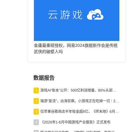
金庸最重磅授权，网易2024旗舰新作会是传统
武侠的破壁人吗
数据报告
1
游戏AI“账本”公开：500亿利润增量、80%头部入局，谁在闷声发财？
2
端游“复活”，出海狂飙，小游戏正在吃掉一切｜2026上半年产业报告
3
仅苹果谷歌商店半年吸金超8亿，《终末地》6月份收入显著回暖
4
《2026年1-6月中国游戏产业报告》正式发布