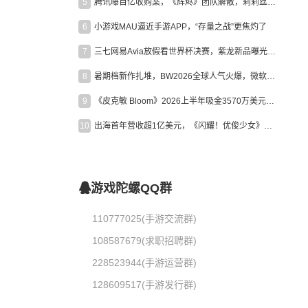
5
腾讯曝百亿收购案，《辉烬》团队解散，莉莉丝新作曝光｜陀螺周报
6
小游戏MAU逼近手游APP，“存量之战”更焦灼了
7
三七网易Avia放假看世界杯决赛，紫龙新品曝光，米哈游新作上线 | 陀螺周报
8
暑期档新作扎堆，BW2026全球人气火爆，微软XBOX大裁员|陀螺周报
9
《皮克敏 Bloom》2026上半年吸金3570万美元，中国台湾成最大市场
10
出海首年营收超1亿美元，《闪耀！优俊少女》美国市场占比达七成
游戏陀螺QQ群
110777025(手游交流群)
108587679(求职招聘群)
228523944(手游运营群)
128609517(手游发行群)