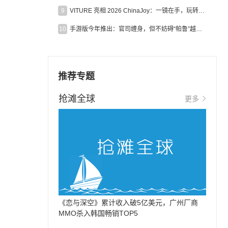
9
VITURE 亮相 2026 ChinaJoy：一镜在手，玩转全场！
10
手游版今年推出：官司缠身，但不妨碍“帕鲁”越来越火
推荐专题
抢滩全球
更多
《恋与深空》累计收入破5亿美元，广州厂商
MMO杀入韩国畅销TOP5