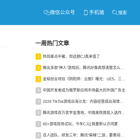
微信公众号
手机端
搜索
一周热门文章
1
热到差点中暑，但这趟CJ真来值了
2
推出多款“神人”游戏后，腾讯好像真想清楚怎么做二次元了
3
金韬创业项目《阴阳师：云图》曝光：UE5、三端互通、ARPG
4
中国开发者成为俄罗斯应用市场最大的外国广告主
5
2026 TikTok游戏出海沙龙：内容经营成出海增长新引擎
6
腾讯游戏百万奖学金落地，中国美院首批入选作品获业内关注
7
60+游戏现场试玩，今年CJ让我重新认识鸿蒙
8
百人团队、研发三年：腾讯“麻辣”二游，要勇闯男性恋爱市场