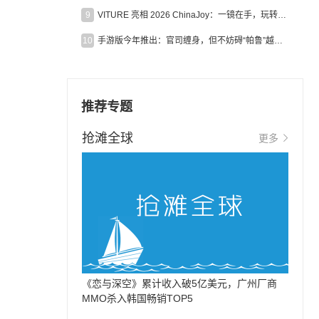
9
VITURE 亮相 2026 ChinaJoy：一镜在手，玩转全场！
10
手游版今年推出：官司缠身，但不妨碍“帕鲁”越来越火
推荐专题
抢滩全球
更多
《恋与深空》累计收入破5亿美元，广州厂商
MMO杀入韩国畅销TOP5