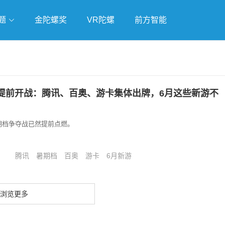
题
金陀螺奖
VR陀螺
前方智能
戏
独立游戏
云游戏
提前开战：腾讯、百奥、游卡集体出牌，6月这些新游不
期档争夺战已然提前点燃。
腾讯
暑期档
百奥
游卡
6月新游
浏览更多