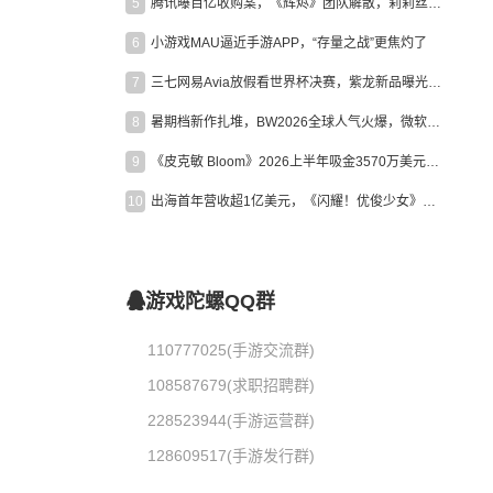
5
腾讯曝百亿收购案，《辉烬》团队解散，莉莉丝新作曝光｜陀螺周报
6
小游戏MAU逼近手游APP，“存量之战”更焦灼了
7
三七网易Avia放假看世界杯决赛，紫龙新品曝光，米哈游新作上线 | 陀螺周报
8
暑期档新作扎堆，BW2026全球人气火爆，微软XBOX大裁员|陀螺周报
9
《皮克敏 Bloom》2026上半年吸金3570万美元，中国台湾成最大市场
10
出海首年营收超1亿美元，《闪耀！优俊少女》美国市场占比达七成
游戏陀螺QQ群
110777025(手游交流群)
108587679(求职招聘群)
228523944(手游运营群)
128609517(手游发行群)