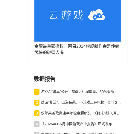
金庸最重磅授权，网易2024旗舰新作会是传统
武侠的破壁人吗
数据报告
1
游戏AI“账本”公开：500亿利润增量、80%头部入局，谁在闷声发财？
2
端游“复活”，出海狂飙，小游戏正在吃掉一切｜2026上半年产业报告
3
仅苹果谷歌商店半年吸金超8亿，《终末地》6月份收入显著回暖
4
《2026年1-6月中国游戏产业报告》正式发布