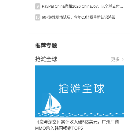
9
PayPal China亮相2026 ChinaJoy，以全球支付能力助力中国游戏企业深化全球运营
10
60+游戏现场试玩，今年CJ让我重新认识鸿蒙
推荐专题
抢滩全球
更多
《恋与深空》累计收入破5亿美元，广州厂商
MMO杀入韩国畅销TOP5