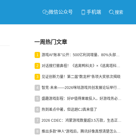
微信公众号
手机端
搜索
一周热门文章
1
游戏AI“账本”公开：500亿利润增量、80%头部入局，谁在闷声发财？
2
对话搜打撤鼻祖！《逃离鸭科夫》×《逃离塔科夫》官方线下沙龙落幕
3
见证创新力量！第二届“数龙杯”各项大奖依次揭晓
4
智竞·未来——2026咪咕游戏共创发展论坛举行：聚力精品内容、AI创作与电竞生态，共建高品质益智健康游戏社区
5
盛趣游戏彭程：好IP值得果敢投入，好游戏务必长效经营
6
热到差点中暑，但这趟CJ真来值了
7
2026 CDEC：鸿蒙游戏数量超3.5万款，生态正循环加速产业高质量发展
8
推出多款“神人”游戏后，腾讯好像真想清楚怎么做二次元了