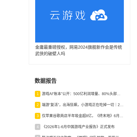
金庸最重磅授权，网易2024旗舰新作会是传统
武侠的破壁人吗
数据报告
1
游戏AI“账本”公开：500亿利润增量、80%头部入局，谁在闷声发财？
2
端游“复活”，出海狂飙，小游戏正在吃掉一切｜2026上半年产业报告
3
仅苹果谷歌商店半年吸金超8亿，《终末地》6月份收入显著回暖
4
《2026年1-6月中国游戏产业报告》正式发布