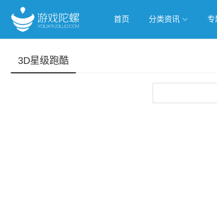
首页
分类资讯
专
抢滩全球
人工智能
武侠游
3D星级跑酷
跨界Talk