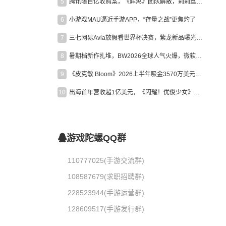
5
腾讯曝百亿收购案，《辉烬》团队解散，莉莉丝新作曝光｜陀螺周报
6
小游戏MAU逼近手游APP，“存量之战”更焦灼了
7
三七网易Avia放假看世界杯决赛，紫龙新品曝光，米哈游新作上线 | 陀螺周报
8
暑期档新作扎堆，BW2026全球人气火爆，微软XBOX大裁员|陀螺周报
9
《皮克敏 Bloom》2026上半年吸金3570万美元，中国台湾成最大市场
10
出海首年营收超1亿美元，《闪耀！优俊少女》美国市场占比达七成
游戏陀螺QQ群
110777025(手游交流群)
108587679(求职招聘群)
228523944(手游运营群)
128609517(手游发行群)