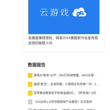
金庸最重磅授权，网易2024旗舰新作会是传统
武侠的破壁人吗
数据报告
1
游戏AI“账本”公开：500亿利润增量、80%头部入局，谁在闷声发财？
2
端游“复活”，出海狂飙，小游戏正在吃掉一切｜2026上半年产业报告
3
仅苹果谷歌商店半年吸金超8亿，《终末地》6月份收入显著回暖
4
《2026年1-6月中国游戏产业报告》正式发布