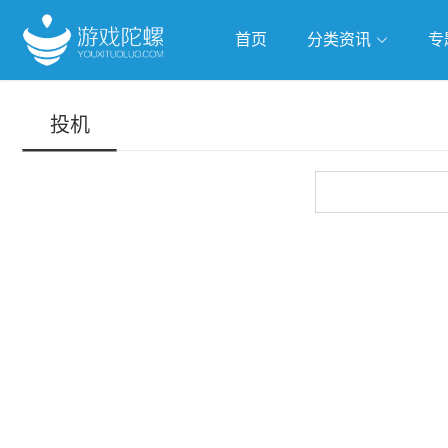
首页
分类资讯
专
抢滩全球
人工智能
武侠游
投机
跨界Talk