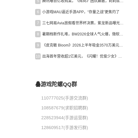
5
腾讯曝百亿收购案，《辉烬》团队解散，莉莉丝新作曝光｜陀螺周报
6
小游戏MAU逼近手游APP，“存量之战”更焦灼了
7
三七网易Avia放假看世界杯决赛，紫龙新品曝光，米哈游新作上线 | 陀螺周报
8
暑期档新作扎堆，BW2026全球人气火爆，微软XBOX大裁员|陀螺周报
9
《皮克敏 Bloom》2026上半年吸金3570万美元，中国台湾成最大市场
10
出海首年营收超1亿美元，《闪耀！优俊少女》美国市场占比达七成
游戏陀螺QQ群
110777025(手游交流群)
108587679(求职招聘群)
228523944(手游运营群)
128609517(手游发行群)