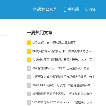
微信公众号
手机端
搜索
一周热门文章
1
热到差点中暑，但这趟CJ真来值了
2
推出多款“神人”游戏后，腾讯好像真想清楚怎么做二次元了
3
金韬创业项目《阴阳师：云图》曝光：UE5、三端互通、ARPG
4
60+游戏现场试玩，今年CJ让我重新认识鸿蒙
5
中国开发者成为俄罗斯应用市场最大的外国广告主
6
2026 TikTok游戏出海沙龙：内容经营成出海增长新引擎
7
腾讯游戏百万奖学金落地，中国美院首批入选作品获业内关注
8
VITURE 亮相 2026 ChinaJoy：一镜在手，玩转全场！