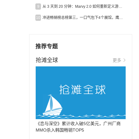
9
从 3 天到 20 分钟：Marvy 2.0 如何重新定义游戏出海营销效率？
10
冲进畅销榜总榜第三，一口气包下4个展馆，鹰角把嘉年华做爆了
推荐专题
抢滩全球
更多
《恋与深空》累计收入破5亿美元，广州厂商
MMO杀入韩国畅销TOP5